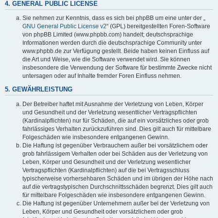
4. GENERAL PUBLIC LICENSE
Sie nehmen zur Kenntnis, dass es sich bei phpBB um eine unter der „
GNU General Public License v2
“ (GPL) bereitgestellten Foren-Software
von phpBB Limited (www.phpbb.com) handelt; deutschsprachige
Informationen werden durch die deutschsprachige Community unter
www.phpbb.de zur Verfügung gestellt. Beide haben keinen Einfluss auf
die Art und Weise, wie die Software verwendet wird. Sie können
insbesondere die Verwendung der Software für bestimmte Zwecke nicht
untersagen oder auf Inhalte fremder Foren Einfluss nehmen.
5. GEWÄHRLEISTUNG
Der Betreiber haftet mit Ausnahme der Verletzung von Leben, Körper
und Gesundheit und der Verletzung wesentlicher Vertragspflichten
(Kardinalpflichten) nur für Schäden, die auf ein vorsätzliches oder grob
fahrlässiges Verhalten zurückzuführen sind. Dies gilt auch für mittelbare
Folgeschäden wie insbesondere entgangenen Gewinn.
Die Haftung ist gegenüber Verbrauchern außer bei vorsätzlichem oder
grob fahrlässigem Verhalten oder bei Schäden aus der Verletzung von
Leben, Körper und Gesundheit und der Verletzung wesentlicher
Vertragspflichten (Kardinalpflichten) auf die bei Vertragsschluss
typischerweise vorhersehbaren Schäden und im übrigen der Höhe nach
auf die vertragstypischen Durchschnittsschäden begrenzt. Dies gilt auch
für mittelbare Folgeschäden wie insbesondere entgangenen Gewinn.
Die Haftung ist gegenüber Unternehmern außer bei der Verletzung von
Leben, Körper und Gesundheit oder vorsätzlichem oder grob