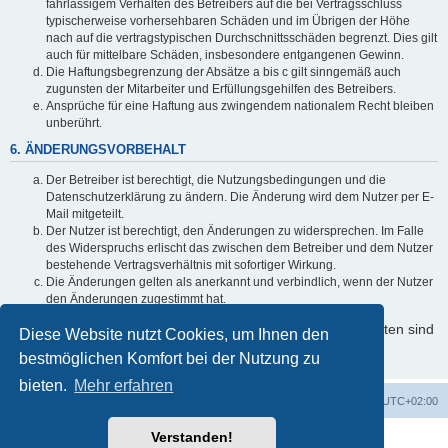
fahrlässigem Verhalten des Betreibers auf die bei Vertragsschluss
typischerweise vorhersehbaren Schäden und im Übrigen der Höhe
nach auf die vertragstypischen Durchschnittsschäden begrenzt. Dies gilt
auch für mittelbare Schäden, insbesondere entgangenen Gewinn.
Die Haftungsbegrenzung der Absätze a bis c gilt sinngemäß auch
zugunsten der Mitarbeiter und Erfüllungsgehilfen des Betreibers.
Ansprüche für eine Haftung aus zwingendem nationalem Recht bleiben
unberührt.
6. ÄNDERUNGSVORBEHALT
Der Betreiber ist berechtigt, die Nutzungsbedingungen und die
Datenschutzerklärung zu ändern. Die Änderung wird dem Nutzer per E-
Mail mitgeteilt.
Der Nutzer ist berechtigt, den Änderungen zu widersprechen. Im Falle
des Widerspruchs erlischt das zwischen dem Betreiber und dem Nutzer
bestehende Vertragsverhältnis mit sofortiger Wirkung.
Die Änderungen gelten als anerkannt und verbindlich, wenn der Nutzer
den Änderungen zugestimmt hat.
Informationen über den Umgang mit Ihren persönlichen Daten sind
Diese Website nutzt Cookies, um Ihnen den
in der Datenschutzerklärung enthalten.
bestmöglichen Komfort bei der Nutzung zu
bieten.
Mehr erfahren
Foren-Übersicht
Alle Cookies löschen
Alle Zeiten sind
UTC+02:00
Verstanden!
Powered by
phpBB
® Forum Software © phpBB Limited