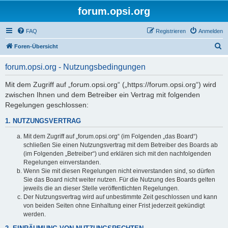
forum.opsi.org
FAQ
Registrieren
Anmelden
S
Foren-Übersicht
u
forum.opsi.org - Nutzungsbedingungen
c
h
Mit dem Zugriff auf „forum.opsi.org“ („https://forum.opsi.org“) wird
zwischen Ihnen und dem Betreiber ein Vertrag mit folgenden
e
Regelungen geschlossen:
1. NUTZUNGSVERTRAG
Mit dem Zugriff auf „forum.opsi.org“ (im Folgenden „das Board“)
schließen Sie einen Nutzungsvertrag mit dem Betreiber des Boards ab
(im Folgenden „Betreiber“) und erklären sich mit den nachfolgenden
Regelungen einverstanden.
Wenn Sie mit diesen Regelungen nicht einverstanden sind, so dürfen
Sie das Board nicht weiter nutzen. Für die Nutzung des Boards gelten
jeweils die an dieser Stelle veröffentlichten Regelungen.
Der Nutzungsvertrag wird auf unbestimmte Zeit geschlossen und kann
von beiden Seiten ohne Einhaltung einer Frist jederzeit gekündigt
werden.