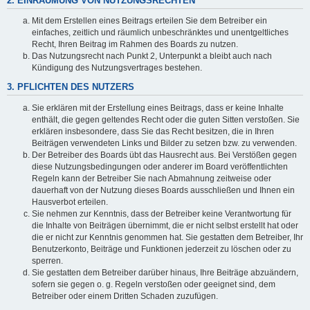
2. EINRÄUMUNG VON NUTZUNGSRECHTEN
Mit dem Erstellen eines Beitrags erteilen Sie dem Betreiber ein
einfaches, zeitlich und räumlich unbeschränktes und unentgeltliches
Recht, Ihren Beitrag im Rahmen des Boards zu nutzen.
Das Nutzungsrecht nach Punkt 2, Unterpunkt a bleibt auch nach
Kündigung des Nutzungsvertrages bestehen.
3. PFLICHTEN DES NUTZERS
Sie erklären mit der Erstellung eines Beitrags, dass er keine Inhalte
enthält, die gegen geltendes Recht oder die guten Sitten verstoßen. Sie
erklären insbesondere, dass Sie das Recht besitzen, die in Ihren
Beiträgen verwendeten Links und Bilder zu setzen bzw. zu verwenden.
Der Betreiber des Boards übt das Hausrecht aus. Bei Verstößen gegen
diese Nutzungsbedingungen oder anderer im Board veröffentlichten
Regeln kann der Betreiber Sie nach Abmahnung zeitweise oder
dauerhaft von der Nutzung dieses Boards ausschließen und Ihnen ein
Hausverbot erteilen.
Sie nehmen zur Kenntnis, dass der Betreiber keine Verantwortung für
die Inhalte von Beiträgen übernimmt, die er nicht selbst erstellt hat oder
die er nicht zur Kenntnis genommen hat. Sie gestatten dem Betreiber, Ihr
Benutzerkonto, Beiträge und Funktionen jederzeit zu löschen oder zu
sperren.
Sie gestatten dem Betreiber darüber hinaus, Ihre Beiträge abzuändern,
sofern sie gegen o. g. Regeln verstoßen oder geeignet sind, dem
Betreiber oder einem Dritten Schaden zuzufügen.