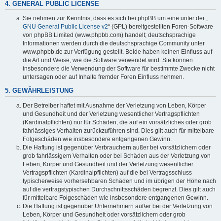
4. GENERAL PUBLIC LICENSE
Sie nehmen zur Kenntnis, dass es sich bei phpBB um eine unter der „
GNU General Public License v2
“ (GPL) bereitgestellten Foren-Software
von phpBB Limited (www.phpbb.com) handelt; deutschsprachige
Informationen werden durch die deutschsprachige Community unter
www.phpbb.de zur Verfügung gestellt. Beide haben keinen Einfluss auf
die Art und Weise, wie die Software verwendet wird. Sie können
insbesondere die Verwendung der Software für bestimmte Zwecke nicht
untersagen oder auf Inhalte fremder Foren Einfluss nehmen.
5. GEWÄHRLEISTUNG
Der Betreiber haftet mit Ausnahme der Verletzung von Leben, Körper
und Gesundheit und der Verletzung wesentlicher Vertragspflichten
(Kardinalpflichten) nur für Schäden, die auf ein vorsätzliches oder grob
fahrlässiges Verhalten zurückzuführen sind. Dies gilt auch für mittelbare
Folgeschäden wie insbesondere entgangenen Gewinn.
Die Haftung ist gegenüber Verbrauchern außer bei vorsätzlichem oder
grob fahrlässigem Verhalten oder bei Schäden aus der Verletzung von
Leben, Körper und Gesundheit und der Verletzung wesentlicher
Vertragspflichten (Kardinalpflichten) auf die bei Vertragsschluss
typischerweise vorhersehbaren Schäden und im übrigen der Höhe nach
auf die vertragstypischen Durchschnittsschäden begrenzt. Dies gilt auch
für mittelbare Folgeschäden wie insbesondere entgangenen Gewinn.
Die Haftung ist gegenüber Unternehmern außer bei der Verletzung von
Leben, Körper und Gesundheit oder vorsätzlichem oder grob