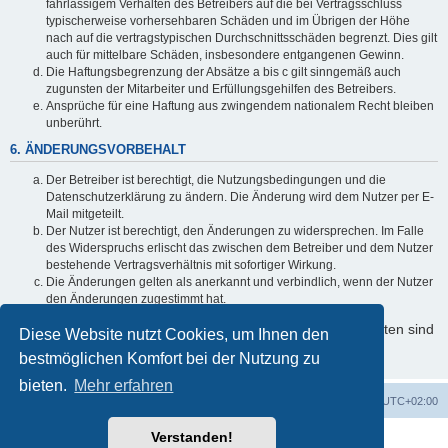
fahrlässigem Verhalten des Betreibers auf die bei Vertragsschluss
typischerweise vorhersehbaren Schäden und im Übrigen der Höhe
nach auf die vertragstypischen Durchschnittsschäden begrenzt. Dies gilt
auch für mittelbare Schäden, insbesondere entgangenen Gewinn.
Die Haftungsbegrenzung der Absätze a bis c gilt sinngemäß auch
zugunsten der Mitarbeiter und Erfüllungsgehilfen des Betreibers.
Ansprüche für eine Haftung aus zwingendem nationalem Recht bleiben
unberührt.
6. ÄNDERUNGSVORBEHALT
Der Betreiber ist berechtigt, die Nutzungsbedingungen und die
Datenschutzerklärung zu ändern. Die Änderung wird dem Nutzer per E-
Mail mitgeteilt.
Der Nutzer ist berechtigt, den Änderungen zu widersprechen. Im Falle
des Widerspruchs erlischt das zwischen dem Betreiber und dem Nutzer
bestehende Vertragsverhältnis mit sofortiger Wirkung.
Die Änderungen gelten als anerkannt und verbindlich, wenn der Nutzer
den Änderungen zugestimmt hat.
Informationen über den Umgang mit Ihren persönlichen Daten sind
Diese Website nutzt Cookies, um Ihnen den
in der Datenschutzerklärung enthalten.
bestmöglichen Komfort bei der Nutzung zu
bieten.
Mehr erfahren
Foren-Übersicht
Alle Cookies löschen
Alle Zeiten sind
UTC+02:00
Verstanden!
Powered by
phpBB
® Forum Software © phpBB Limited