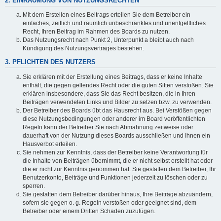
2. EINRÄUMUNG VON NUTZUNGSRECHTEN
Mit dem Erstellen eines Beitrags erteilen Sie dem Betreiber ein
einfaches, zeitlich und räumlich unbeschränktes und unentgeltliches
Recht, Ihren Beitrag im Rahmen des Boards zu nutzen.
Das Nutzungsrecht nach Punkt 2, Unterpunkt a bleibt auch nach
Kündigung des Nutzungsvertrages bestehen.
3. PFLICHTEN DES NUTZERS
Sie erklären mit der Erstellung eines Beitrags, dass er keine Inhalte
enthält, die gegen geltendes Recht oder die guten Sitten verstoßen. Sie
erklären insbesondere, dass Sie das Recht besitzen, die in Ihren
Beiträgen verwendeten Links und Bilder zu setzen bzw. zu verwenden.
Der Betreiber des Boards übt das Hausrecht aus. Bei Verstößen gegen
diese Nutzungsbedingungen oder anderer im Board veröffentlichten
Regeln kann der Betreiber Sie nach Abmahnung zeitweise oder
dauerhaft von der Nutzung dieses Boards ausschließen und Ihnen ein
Hausverbot erteilen.
Sie nehmen zur Kenntnis, dass der Betreiber keine Verantwortung für
die Inhalte von Beiträgen übernimmt, die er nicht selbst erstellt hat oder
die er nicht zur Kenntnis genommen hat. Sie gestatten dem Betreiber, Ihr
Benutzerkonto, Beiträge und Funktionen jederzeit zu löschen oder zu
sperren.
Sie gestatten dem Betreiber darüber hinaus, Ihre Beiträge abzuändern,
sofern sie gegen o. g. Regeln verstoßen oder geeignet sind, dem
Betreiber oder einem Dritten Schaden zuzufügen.