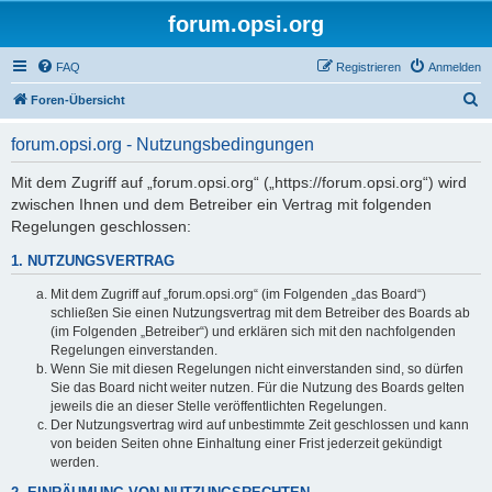
forum.opsi.org
FAQ
Registrieren
Anmelden
S
Foren-Übersicht
u
forum.opsi.org - Nutzungsbedingungen
c
h
Mit dem Zugriff auf „forum.opsi.org“ („https://forum.opsi.org“) wird
zwischen Ihnen und dem Betreiber ein Vertrag mit folgenden
e
Regelungen geschlossen:
1. NUTZUNGSVERTRAG
Mit dem Zugriff auf „forum.opsi.org“ (im Folgenden „das Board“)
schließen Sie einen Nutzungsvertrag mit dem Betreiber des Boards ab
(im Folgenden „Betreiber“) und erklären sich mit den nachfolgenden
Regelungen einverstanden.
Wenn Sie mit diesen Regelungen nicht einverstanden sind, so dürfen
Sie das Board nicht weiter nutzen. Für die Nutzung des Boards gelten
jeweils die an dieser Stelle veröffentlichten Regelungen.
Der Nutzungsvertrag wird auf unbestimmte Zeit geschlossen und kann
von beiden Seiten ohne Einhaltung einer Frist jederzeit gekündigt
werden.