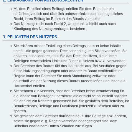
2. EINRÄUMUNG VON NUTZUNGSRECHTEN
Mit dem Erstellen eines Beitrags erteilen Sie dem Betreiber ein
einfaches, zeitlich und räumlich unbeschränktes und unentgeltliches
Recht, Ihren Beitrag im Rahmen des Boards zu nutzen.
Das Nutzungsrecht nach Punkt 2, Unterpunkt a bleibt auch nach
Kündigung des Nutzungsvertrages bestehen.
3. PFLICHTEN DES NUTZERS
Sie erklären mit der Erstellung eines Beitrags, dass er keine Inhalte
enthält, die gegen geltendes Recht oder die guten Sitten verstoßen. Sie
erklären insbesondere, dass Sie das Recht besitzen, die in Ihren
Beiträgen verwendeten Links und Bilder zu setzen bzw. zu verwenden.
Der Betreiber des Boards übt das Hausrecht aus. Bei Verstößen gegen
diese Nutzungsbedingungen oder anderer im Board veröffentlichten
Regeln kann der Betreiber Sie nach Abmahnung zeitweise oder
dauerhaft von der Nutzung dieses Boards ausschließen und Ihnen ein
Hausverbot erteilen.
Sie nehmen zur Kenntnis, dass der Betreiber keine Verantwortung für
die Inhalte von Beiträgen übernimmt, die er nicht selbst erstellt hat oder
die er nicht zur Kenntnis genommen hat. Sie gestatten dem Betreiber, Ihr
Benutzerkonto, Beiträge und Funktionen jederzeit zu löschen oder zu
sperren.
Sie gestatten dem Betreiber darüber hinaus, Ihre Beiträge abzuändern,
sofern sie gegen o. g. Regeln verstoßen oder geeignet sind, dem
Betreiber oder einem Dritten Schaden zuzufügen.