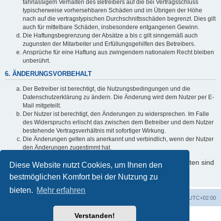
fahrlässigem Verhalten des Betreibers auf die bei Vertragsschluss
typischerweise vorhersehbaren Schäden und im Übrigen der Höhe
nach auf die vertragstypischen Durchschnittsschäden begrenzt. Dies gilt
auch für mittelbare Schäden, insbesondere entgangenen Gewinn.
Die Haftungsbegrenzung der Absätze a bis c gilt sinngemäß auch
zugunsten der Mitarbeiter und Erfüllungsgehilfen des Betreibers.
Ansprüche für eine Haftung aus zwingendem nationalem Recht bleiben
unberührt.
6. ÄNDERUNGSVORBEHALT
Der Betreiber ist berechtigt, die Nutzungsbedingungen und die
Datenschutzerklärung zu ändern. Die Änderung wird dem Nutzer per E-
Mail mitgeteilt.
Der Nutzer ist berechtigt, den Änderungen zu widersprechen. Im Falle
des Widerspruchs erlischt das zwischen dem Betreiber und dem Nutzer
bestehende Vertragsverhältnis mit sofortiger Wirkung.
Die Änderungen gelten als anerkannt und verbindlich, wenn der Nutzer
den Änderungen zugestimmt hat.
Informationen über den Umgang mit Ihren persönlichen Daten sind
Diese Website nutzt Cookies, um Ihnen den
in der Datenschutzerklärung enthalten.
bestmöglichen Komfort bei der Nutzung zu
bieten.
Mehr erfahren
Foren-Übersicht
Alle Cookies löschen
Alle Zeiten sind
UTC+02:00
Verstanden!
Powered by
phpBB
® Forum Software © phpBB Limited