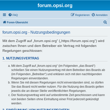
forum.opsi.org
FAQ
Registrieren
Anmelden
S
Foren-Übersicht
u
forum.opsi.org - Nutzungsbedingungen
c
h
Mit dem Zugriff auf „forum.opsi.org“ („https://forum.opsi.org“) wird
zwischen Ihnen und dem Betreiber ein Vertrag mit folgenden
e
Regelungen geschlossen:
1. NUTZUNGSVERTRAG
Mit dem Zugriff auf „forum.opsi.org“ (im Folgenden „das Board“)
schließen Sie einen Nutzungsvertrag mit dem Betreiber des Boards ab
(im Folgenden „Betreiber“) und erklären sich mit den nachfolgenden
Regelungen einverstanden.
Wenn Sie mit diesen Regelungen nicht einverstanden sind, so dürfen
Sie das Board nicht weiter nutzen. Für die Nutzung des Boards gelten
jeweils die an dieser Stelle veröffentlichten Regelungen.
Der Nutzungsvertrag wird auf unbestimmte Zeit geschlossen und kann
von beiden Seiten ohne Einhaltung einer Frist jederzeit gekündigt
werden.