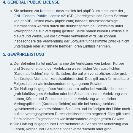
4. GENERAL PUBLIC LICENSE
Sie nehmen zur Kenntnis, dass es sich bei phpBB um eine unter der „
GNU General Public License v2
“ (GPL) bereitgestellten Foren-Software
von phpBB Limited (www.phpbb.com) handelt; deutschsprachige
Informationen werden durch die deutschsprachige Community unter
www.phpbb.de zur Verfügung gestellt. Beide haben keinen Einfluss auf
die Art und Weise, wie die Software verwendet wird. Sie können
insbesondere die Verwendung der Software für bestimmte Zwecke nicht
untersagen oder auf Inhalte fremder Foren Einfluss nehmen.
5. GEWÄHRLEISTUNG
Der Betreiber haftet mit Ausnahme der Verletzung von Leben, Körper
und Gesundheit und der Verletzung wesentlicher Vertragspflichten
(Kardinalpflichten) nur für Schäden, die auf ein vorsätzliches oder grob
fahrlässiges Verhalten zurückzuführen sind. Dies gilt auch für mittelbare
Folgeschäden wie insbesondere entgangenen Gewinn.
Die Haftung ist gegenüber Verbrauchern außer bei vorsätzlichem oder
grob fahrlässigem Verhalten oder bei Schäden aus der Verletzung von
Leben, Körper und Gesundheit und der Verletzung wesentlicher
Vertragspflichten (Kardinalpflichten) auf die bei Vertragsschluss
typischerweise vorhersehbaren Schäden und im übrigen der Höhe nach
auf die vertragstypischen Durchschnittsschäden begrenzt. Dies gilt auch
für mittelbare Folgeschäden wie insbesondere entgangenen Gewinn.
Die Haftung ist gegenüber Unternehmern außer bei der Verletzung von
Leben, Körper und Gesundheit oder vorsätzlichem oder grob