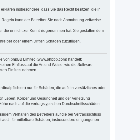
e erklären insbesondere, dass Sie das Recht besitzen, die in
en Regeln kann der Betreiber Sie nach Abmahnung zeitweise
oder die er nicht zur Kenntnis genommen hat. Sie gestatten dem
Betreiber oder einem Dritten Schaden zuzufügen.
ware von phpBB Limited (www.phpbb.com) handelt;
inen Einfluss auf die Art und Weise, wie die Software
oren Einfluss nehmen.
inalpflichten) nur für Schäden, die auf ein vorsätzliches oder
von Leben, Körper und Gesundheit und der Verletzung
r Höhe nach auf die vertragstypischen Durchschnittsschäden
sigem Verhalten des Betreibers auf die bei Vertragsschluss
lt auch für mittelbare Schäden, insbesondere entgangenen