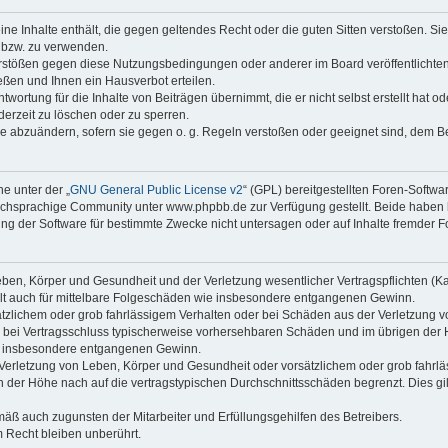
keine Inhalte enthält, die gegen geltendes Recht oder die guten Sitten verstoßen. Si
n bzw. zu verwenden.
erstößen gegen diese Nutzungsbedingungen oder anderer im Board veröffentlicht
ßen und Ihnen ein Hausverbot erteilen.
wortung für die Inhalte von Beiträgen übernimmt, die er nicht selbst erstellt hat 
derzeit zu löschen oder zu sperren.
äge abzuändern, sofern sie gegen o. g. Regeln verstoßen oder geeignet sind, dem 
e unter der „
GNU General Public License v2
“ (GPL) bereitgestellten Foren-Soft
chsprachige Community unter www.phpbb.de zur Verfügung gestellt. Beide haben ke
g der Software für bestimmte Zwecke nicht untersagen oder auf Inhalte fremder F
ben, Körper und Gesundheit und der Verletzung wesentlicher Vertragspflichten (Kard
gilt auch für mittelbare Folgeschäden wie insbesondere entgangenen Gewinn.
ätzlichem oder grob fahrlässigem Verhalten oder bei Schäden aus der Verletzung 
 die bei Vertragsschluss typischerweise vorhersehbaren Schäden und im übrigen de
wie insbesondere entgangenen Gewinn.
erletzung von Leben, Körper und Gesundheit oder vorsätzlichem oder grob fahrläs
der Höhe nach auf die vertragstypischen Durchschnittsschäden begrenzt. Dies gi
mäß auch zugunsten der Mitarbeiter und Erfüllungsgehilfen des Betreibers.
 Recht bleiben unberührt.