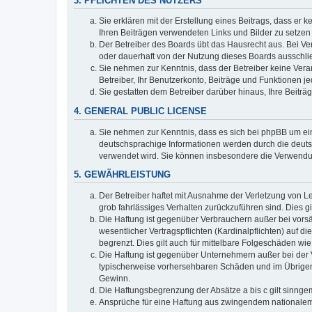
3. PFLICHTEN DES NUTZERS
Sie erklären mit der Erstellung eines Beitrags, dass er 
Ihren Beiträgen verwendeten Links und Bilder zu setze
Der Betreiber des Boards übt das Hausrecht aus. Bei V
oder dauerhaft von der Nutzung dieses Boards ausschlie
Sie nehmen zur Kenntnis, dass der Betreiber keine Verant
Betreiber, Ihr Benutzerkonto, Beiträge und Funktionen je
Sie gestatten dem Betreiber darüber hinaus, Ihre Beitr
4. GENERAL PUBLIC LICENSE
Sie nehmen zur Kenntnis, dass es sich bei phpBB um ein
deutschsprachige Informationen werden durch die deuts
verwendet wird. Sie können insbesondere die Verwendun
5. GEWÄHRLEISTUNG
Der Betreiber haftet mit Ausnahme der Verletzung von Le
grob fahrlässiges Verhalten zurückzuführen sind. Dies 
Die Haftung ist gegenüber Verbrauchern außer bei vors
wesentlicher Vertragspflichten (Kardinalpflichten) auf
begrenzt. Dies gilt auch für mittelbare Folgeschäden 
Die Haftung ist gegenüber Unternehmern außer bei der V
typischerweise vorhersehbaren Schäden und im Übrigen 
Gewinn.
Die Haftungsbegrenzung der Absätze a bis c gilt sinnge
Ansprüche für eine Haftung aus zwingendem nationalem