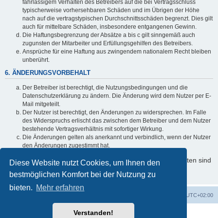
fahrlässigem Verhalten des Betreibers auf die bei Vertragsschluss
typischerweise vorhersehbaren Schäden und im Übrigen der Höhe
nach auf die vertragstypischen Durchschnittsschäden begrenzt. Dies gilt
auch für mittelbare Schäden, insbesondere entgangenen Gewinn.
Die Haftungsbegrenzung der Absätze a bis c gilt sinngemäß auch
zugunsten der Mitarbeiter und Erfüllungsgehilfen des Betreibers.
Ansprüche für eine Haftung aus zwingendem nationalem Recht bleiben
unberührt.
6. ÄNDERUNGSVORBEHALT
Der Betreiber ist berechtigt, die Nutzungsbedingungen und die
Datenschutzerklärung zu ändern. Die Änderung wird dem Nutzer per E-
Mail mitgeteilt.
Der Nutzer ist berechtigt, den Änderungen zu widersprechen. Im Falle
des Widerspruchs erlischt das zwischen dem Betreiber und dem Nutzer
bestehende Vertragsverhältnis mit sofortiger Wirkung.
Die Änderungen gelten als anerkannt und verbindlich, wenn der Nutzer
den Änderungen zugestimmt hat.
Informationen über den Umgang mit Ihren persönlichen Daten sind
Diese Website nutzt Cookies, um Ihnen den
in der Datenschutzerklärung enthalten.
bestmöglichen Komfort bei der Nutzung zu
bieten.
Mehr erfahren
Foren-Übersicht
Alle Cookies löschen
Alle Zeiten sind
UTC+02:00
Verstanden!
Powered by
phpBB
® Forum Software © phpBB Limited