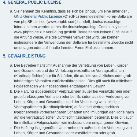
4. GENERAL PUBLIC LICENSE
Sie nehmen zur Kenntnis, dass es sich bei phpBB um eine unter der „
GNU General Public License v2
“ (GPL) bereitgestellten Foren-Software
von phpBB Limited (www.phpbb.com) handelt; deutschsprachige
Informationen werden durch die deutschsprachige Community unter
www.phpbb.de zur Verfügung gestellt. Beide haben keinen Einfluss auf
die Art und Weise, wie die Software verwendet wird. Sie können
insbesondere die Verwendung der Software für bestimmte Zwecke nicht
untersagen oder auf Inhalte fremder Foren Einfluss nehmen.
5. GEWÄHRLEISTUNG
Der Betreiber haftet mit Ausnahme der Verletzung von Leben, Körper
und Gesundheit und der Verletzung wesentlicher Vertragspflichten
(Kardinalpflichten) nur für Schäden, die auf ein vorsätzliches oder grob
fahrlässiges Verhalten zurückzuführen sind. Dies gilt auch für mittelbare
Folgeschäden wie insbesondere entgangenen Gewinn.
Die Haftung ist gegenüber Verbrauchern außer bei vorsätzlichem oder
grob fahrlässigem Verhalten oder bei Schäden aus der Verletzung von
Leben, Körper und Gesundheit und der Verletzung wesentlicher
Vertragspflichten (Kardinalpflichten) auf die bei Vertragsschluss
typischerweise vorhersehbaren Schäden und im übrigen der Höhe nach
auf die vertragstypischen Durchschnittsschäden begrenzt. Dies gilt auch
für mittelbare Folgeschäden wie insbesondere entgangenen Gewinn.
Die Haftung ist gegenüber Unternehmern außer bei der Verletzung von
Leben, Körper und Gesundheit oder vorsätzlichem oder grob