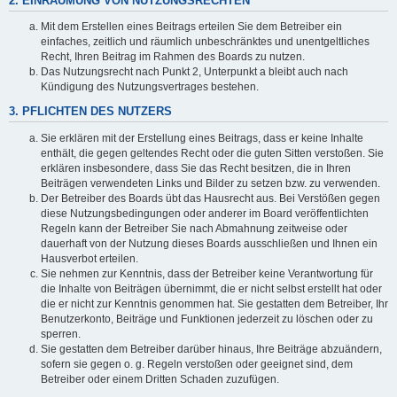
2. EINRÄUMUNG VON NUTZUNGSRECHTEN
Mit dem Erstellen eines Beitrags erteilen Sie dem Betreiber ein
einfaches, zeitlich und räumlich unbeschränktes und unentgeltliches
Recht, Ihren Beitrag im Rahmen des Boards zu nutzen.
Das Nutzungsrecht nach Punkt 2, Unterpunkt a bleibt auch nach
Kündigung des Nutzungsvertrages bestehen.
3. PFLICHTEN DES NUTZERS
Sie erklären mit der Erstellung eines Beitrags, dass er keine Inhalte
enthält, die gegen geltendes Recht oder die guten Sitten verstoßen. Sie
erklären insbesondere, dass Sie das Recht besitzen, die in Ihren
Beiträgen verwendeten Links und Bilder zu setzen bzw. zu verwenden.
Der Betreiber des Boards übt das Hausrecht aus. Bei Verstößen gegen
diese Nutzungsbedingungen oder anderer im Board veröffentlichten
Regeln kann der Betreiber Sie nach Abmahnung zeitweise oder
dauerhaft von der Nutzung dieses Boards ausschließen und Ihnen ein
Hausverbot erteilen.
Sie nehmen zur Kenntnis, dass der Betreiber keine Verantwortung für
die Inhalte von Beiträgen übernimmt, die er nicht selbst erstellt hat oder
die er nicht zur Kenntnis genommen hat. Sie gestatten dem Betreiber, Ihr
Benutzerkonto, Beiträge und Funktionen jederzeit zu löschen oder zu
sperren.
Sie gestatten dem Betreiber darüber hinaus, Ihre Beiträge abzuändern,
sofern sie gegen o. g. Regeln verstoßen oder geeignet sind, dem
Betreiber oder einem Dritten Schaden zuzufügen.