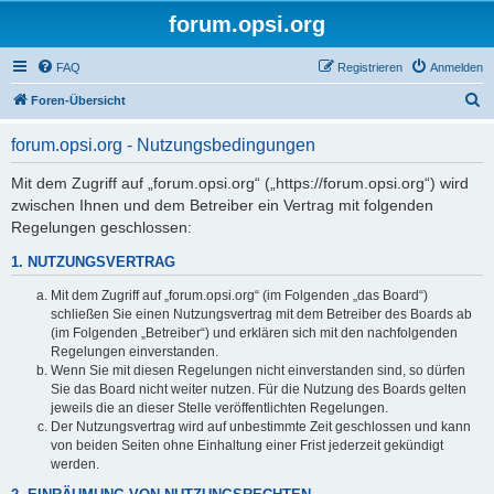
forum.opsi.org
FAQ
Registrieren
Anmelden
S
Foren-Übersicht
u
forum.opsi.org - Nutzungsbedingungen
c
h
Mit dem Zugriff auf „forum.opsi.org“ („https://forum.opsi.org“) wird
zwischen Ihnen und dem Betreiber ein Vertrag mit folgenden
e
Regelungen geschlossen:
1. NUTZUNGSVERTRAG
Mit dem Zugriff auf „forum.opsi.org“ (im Folgenden „das Board“)
schließen Sie einen Nutzungsvertrag mit dem Betreiber des Boards ab
(im Folgenden „Betreiber“) und erklären sich mit den nachfolgenden
Regelungen einverstanden.
Wenn Sie mit diesen Regelungen nicht einverstanden sind, so dürfen
Sie das Board nicht weiter nutzen. Für die Nutzung des Boards gelten
jeweils die an dieser Stelle veröffentlichten Regelungen.
Der Nutzungsvertrag wird auf unbestimmte Zeit geschlossen und kann
von beiden Seiten ohne Einhaltung einer Frist jederzeit gekündigt
werden.