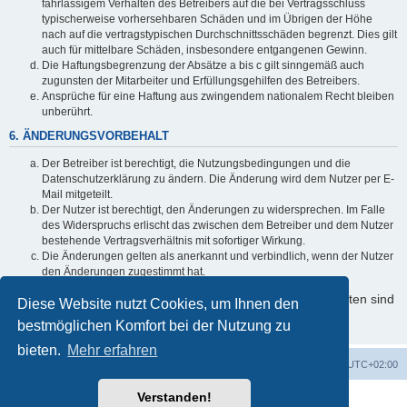
fahrlässigem Verhalten des Betreibers auf die bei Vertragsschluss
typischerweise vorhersehbaren Schäden und im Übrigen der Höhe
nach auf die vertragstypischen Durchschnittsschäden begrenzt. Dies gilt
auch für mittelbare Schäden, insbesondere entgangenen Gewinn.
Die Haftungsbegrenzung der Absätze a bis c gilt sinngemäß auch
zugunsten der Mitarbeiter und Erfüllungsgehilfen des Betreibers.
Ansprüche für eine Haftung aus zwingendem nationalem Recht bleiben
unberührt.
6. ÄNDERUNGSVORBEHALT
Der Betreiber ist berechtigt, die Nutzungsbedingungen und die
Datenschutzerklärung zu ändern. Die Änderung wird dem Nutzer per E-
Mail mitgeteilt.
Der Nutzer ist berechtigt, den Änderungen zu widersprechen. Im Falle
des Widerspruchs erlischt das zwischen dem Betreiber und dem Nutzer
bestehende Vertragsverhältnis mit sofortiger Wirkung.
Die Änderungen gelten als anerkannt und verbindlich, wenn der Nutzer
den Änderungen zugestimmt hat.
Informationen über den Umgang mit Ihren persönlichen Daten sind
Diese Website nutzt Cookies, um Ihnen den
in der Datenschutzerklärung enthalten.
bestmöglichen Komfort bei der Nutzung zu
bieten.
Mehr erfahren
Foren-Übersicht
Alle Cookies löschen
Alle Zeiten sind
UTC+02:00
Verstanden!
Powered by
phpBB
® Forum Software © phpBB Limited