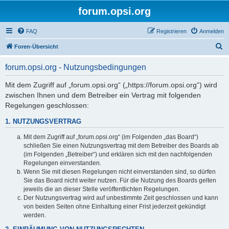
forum.opsi.org
FAQ
Registrieren
Anmelden
S
Foren-Übersicht
u
forum.opsi.org - Nutzungsbedingungen
c
h
Mit dem Zugriff auf „forum.opsi.org“ („https://forum.opsi.org“) wird
zwischen Ihnen und dem Betreiber ein Vertrag mit folgenden
e
Regelungen geschlossen:
1. NUTZUNGSVERTRAG
Mit dem Zugriff auf „forum.opsi.org“ (im Folgenden „das Board“)
schließen Sie einen Nutzungsvertrag mit dem Betreiber des Boards ab
(im Folgenden „Betreiber“) und erklären sich mit den nachfolgenden
Regelungen einverstanden.
Wenn Sie mit diesen Regelungen nicht einverstanden sind, so dürfen
Sie das Board nicht weiter nutzen. Für die Nutzung des Boards gelten
jeweils die an dieser Stelle veröffentlichten Regelungen.
Der Nutzungsvertrag wird auf unbestimmte Zeit geschlossen und kann
von beiden Seiten ohne Einhaltung einer Frist jederzeit gekündigt
werden.