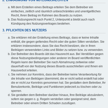
2. EINRÄUMUNG VON NUTZUNGSRECHTEN
Mit dem Erstellen eines Beitrags erteilen Sie dem Betreiber ein
einfaches, zeitlich und räumlich unbeschränktes und unentgeltliches
Recht, Ihren Beitrag im Rahmen des Boards zu nutzen.
Das Nutzungsrecht nach Punkt 2, Unterpunkt a bleibt auch nach
Kündigung des Nutzungsvertrages bestehen.
3. PFLICHTEN DES NUTZERS
Sie erklären mit der Erstellung eines Beitrags, dass er keine Inhalte
enthält, die gegen geltendes Recht oder die guten Sitten verstoßen. Sie
erklären insbesondere, dass Sie das Recht besitzen, die in Ihren
Beiträgen verwendeten Links und Bilder zu setzen bzw. zu verwenden.
Der Betreiber des Boards übt das Hausrecht aus. Bei Verstößen gegen
diese Nutzungsbedingungen oder anderer im Board veröffentlichten
Regeln kann der Betreiber Sie nach Abmahnung zeitweise oder
dauerhaft von der Nutzung dieses Boards ausschließen und Ihnen ein
Hausverbot erteilen.
Sie nehmen zur Kenntnis, dass der Betreiber keine Verantwortung für
die Inhalte von Beiträgen übernimmt, die er nicht selbst erstellt hat oder
die er nicht zur Kenntnis genommen hat. Sie gestatten dem Betreiber, Ihr
Benutzerkonto, Beiträge und Funktionen jederzeit zu löschen oder zu
sperren.
Sie gestatten dem Betreiber darüber hinaus, Ihre Beiträge abzuändern,
sofern sie gegen o. g. Regeln verstoßen oder geeignet sind, dem
Betreiber oder einem Dritten Schaden zuzufügen.