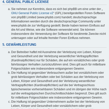
4. GENERAL PUBLIC LICENSE
Sie nehmen zur Kenntnis, dass es sich bei phpBB um eine unter der „
GNU General Public License v2
“ (GPL) bereitgestellten Foren-Software
von phpBB Limited (www.phpbb.com) handelt; deutschsprachige
Informationen werden durch die deutschsprachige Community unter
www.phpbb.de zur Verfügung gestellt. Beide haben keinen Einfluss auf
die Art und Weise, wie die Software verwendet wird. Sie können
insbesondere die Verwendung der Software für bestimmte Zwecke nicht
untersagen oder auf Inhalte fremder Foren Einfluss nehmen.
5. GEWÄHRLEISTUNG
Der Betreiber haftet mit Ausnahme der Verletzung von Leben, Körper
und Gesundheit und der Verletzung wesentlicher Vertragspflichten
(Kardinalpflichten) nur für Schäden, die auf ein vorsätzliches oder grob
fahrlässiges Verhalten zurückzuführen sind. Dies gilt auch für mittelbare
Folgeschäden wie insbesondere entgangenen Gewinn.
Die Haftung ist gegenüber Verbrauchern außer bei vorsätzlichem oder
grob fahrlässigem Verhalten oder bei Schäden aus der Verletzung von
Leben, Körper und Gesundheit und der Verletzung wesentlicher
Vertragspflichten (Kardinalpflichten) auf die bei Vertragsschluss
typischerweise vorhersehbaren Schäden und im übrigen der Höhe nach
auf die vertragstypischen Durchschnittsschäden begrenzt. Dies gilt auch
für mittelbare Folgeschäden wie insbesondere entgangenen Gewinn.
Die Haftung ist gegenüber Unternehmern außer bei der Verletzung von
Leben, Körper und Gesundheit oder vorsätzlichem oder grob