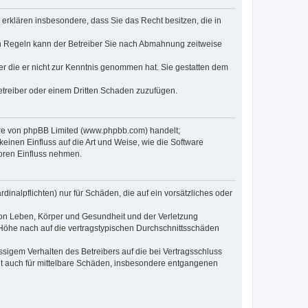
e erklären insbesondere, dass Sie das Recht besitzen, die in
en Regeln kann der Betreiber Sie nach Abmahnung zeitweise
oder die er nicht zur Kenntnis genommen hat. Sie gestatten dem
Betreiber oder einem Dritten Schaden zuzufügen.
ware von phpBB Limited (www.phpbb.com) handelt;
inen Einfluss auf die Art und Weise, wie die Software
oren Einfluss nehmen.
inalpflichten) nur für Schäden, die auf ein vorsätzliches oder
von Leben, Körper und Gesundheit und der Verletzung
r Höhe nach auf die vertragstypischen Durchschnittsschäden
sigem Verhalten des Betreibers auf die bei Vertragsschluss
lt auch für mittelbare Schäden, insbesondere entgangenen