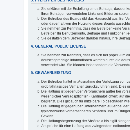
3. PFLICHTEN DES NUTZERS
Sie erklären mit der Erstellung eines Beitrags, dass er 
Ihren Beiträgen verwendeten Links und Bilder zu setze
Der Betreiber des Boards übt das Hausrecht aus. Bei V
oder dauerhaft von der Nutzung dieses Boards ausschlie
Sie nehmen zur Kenntnis, dass der Betreiber keine Verant
Betreiber, Ihr Benutzerkonto, Beiträge und Funktionen je
Sie gestatten dem Betreiber darüber hinaus, Ihre Beitr
4. GENERAL PUBLIC LICENSE
Sie nehmen zur Kenntnis, dass es sich bei phpBB um ein
deutschsprachige Informationen werden durch die deuts
verwendet wird. Sie können insbesondere die Verwendun
5. GEWÄHRLEISTUNG
Der Betreiber haftet mit Ausnahme der Verletzung von Le
grob fahrlässiges Verhalten zurückzuführen sind. Dies 
Die Haftung ist gegenüber Verbrauchern außer bei vors
wesentlicher Vertragspflichten (Kardinalpflichten) auf
begrenzt. Dies gilt auch für mittelbare Folgeschäden 
Die Haftung ist gegenüber Unternehmern außer bei der V
typischerweise vorhersehbaren Schäden und im Übrigen 
Gewinn.
Die Haftungsbegrenzung der Absätze a bis c gilt sinnge
Ansprüche für eine Haftung aus zwingendem nationalem