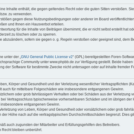
keine Inhalte enthält, die gegen geltendes Recht oder die guten Sitten verstoßen. Si
n bzw. zu verwenden.
erstößen gegen diese Nutzungsbedingungen oder anderer im Board veröffentlicht
ßen und Ihnen ein Hausverbot erteilen.
wortung für die Inhalte von Beiträgen übernimmt, die er nicht selbst erstellt hat 
derzeit zu löschen oder zu sperren.
äge abzuändern, sofern sie gegen o. g. Regeln verstoßen oder geeignet sind, dem 
e unter der „
GNU General Public License v2
“ (GPL) bereitgestellten Foren-Soft
chsprachige Community unter www.phpbb.de zur Verfügung gestellt. Beide haben ke
g der Software für bestimmte Zwecke nicht untersagen oder auf Inhalte fremder F
ben, Körper und Gesundheit und der Verletzung wesentlicher Vertragspflichten (Kard
gilt auch für mittelbare Folgeschäden wie insbesondere entgangenen Gewinn.
ätzlichem oder grob fahrlässigem Verhalten oder bei Schäden aus der Verletzung 
 die bei Vertragsschluss typischerweise vorhersehbaren Schäden und im übrigen de
wie insbesondere entgangenen Gewinn.
erletzung von Leben, Körper und Gesundheit oder vorsätzlichem oder grob fahrläs
der Höhe nach auf die vertragstypischen Durchschnittsschäden begrenzt. Dies gi
mäß auch zugunsten der Mitarbeiter und Erfüllungsgehilfen des Betreibers.
 Recht bleiben unberührt.