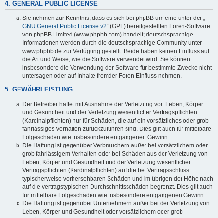
4. GENERAL PUBLIC LICENSE
Sie nehmen zur Kenntnis, dass es sich bei phpBB um eine unter der „
GNU General Public License v2
“ (GPL) bereitgestellten Foren-Software
von phpBB Limited (www.phpbb.com) handelt; deutschsprachige
Informationen werden durch die deutschsprachige Community unter
www.phpbb.de zur Verfügung gestellt. Beide haben keinen Einfluss auf
die Art und Weise, wie die Software verwendet wird. Sie können
insbesondere die Verwendung der Software für bestimmte Zwecke nicht
untersagen oder auf Inhalte fremder Foren Einfluss nehmen.
5. GEWÄHRLEISTUNG
Der Betreiber haftet mit Ausnahme der Verletzung von Leben, Körper
und Gesundheit und der Verletzung wesentlicher Vertragspflichten
(Kardinalpflichten) nur für Schäden, die auf ein vorsätzliches oder grob
fahrlässiges Verhalten zurückzuführen sind. Dies gilt auch für mittelbare
Folgeschäden wie insbesondere entgangenen Gewinn.
Die Haftung ist gegenüber Verbrauchern außer bei vorsätzlichem oder
grob fahrlässigem Verhalten oder bei Schäden aus der Verletzung von
Leben, Körper und Gesundheit und der Verletzung wesentlicher
Vertragspflichten (Kardinalpflichten) auf die bei Vertragsschluss
typischerweise vorhersehbaren Schäden und im übrigen der Höhe nach
auf die vertragstypischen Durchschnittsschäden begrenzt. Dies gilt auch
für mittelbare Folgeschäden wie insbesondere entgangenen Gewinn.
Die Haftung ist gegenüber Unternehmern außer bei der Verletzung von
Leben, Körper und Gesundheit oder vorsätzlichem oder grob