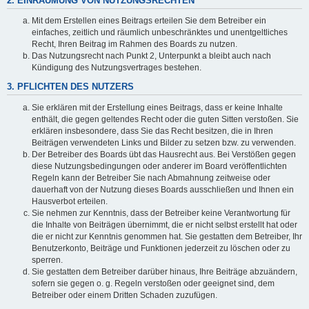
2. EINRÄUMUNG VON NUTZUNGSRECHTEN
Mit dem Erstellen eines Beitrags erteilen Sie dem Betreiber ein
einfaches, zeitlich und räumlich unbeschränktes und unentgeltliches
Recht, Ihren Beitrag im Rahmen des Boards zu nutzen.
Das Nutzungsrecht nach Punkt 2, Unterpunkt a bleibt auch nach
Kündigung des Nutzungsvertrages bestehen.
3. PFLICHTEN DES NUTZERS
Sie erklären mit der Erstellung eines Beitrags, dass er keine Inhalte
enthält, die gegen geltendes Recht oder die guten Sitten verstoßen. Sie
erklären insbesondere, dass Sie das Recht besitzen, die in Ihren
Beiträgen verwendeten Links und Bilder zu setzen bzw. zu verwenden.
Der Betreiber des Boards übt das Hausrecht aus. Bei Verstößen gegen
diese Nutzungsbedingungen oder anderer im Board veröffentlichten
Regeln kann der Betreiber Sie nach Abmahnung zeitweise oder
dauerhaft von der Nutzung dieses Boards ausschließen und Ihnen ein
Hausverbot erteilen.
Sie nehmen zur Kenntnis, dass der Betreiber keine Verantwortung für
die Inhalte von Beiträgen übernimmt, die er nicht selbst erstellt hat oder
die er nicht zur Kenntnis genommen hat. Sie gestatten dem Betreiber, Ihr
Benutzerkonto, Beiträge und Funktionen jederzeit zu löschen oder zu
sperren.
Sie gestatten dem Betreiber darüber hinaus, Ihre Beiträge abzuändern,
sofern sie gegen o. g. Regeln verstoßen oder geeignet sind, dem
Betreiber oder einem Dritten Schaden zuzufügen.