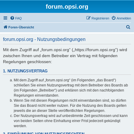
forum.opsi.org
FAQ
Registrieren
Anmelden
S
Foren-Übersicht
u
forum.opsi.org - Nutzungsbedingungen
c
h
Mit dem Zugriff auf „forum.opsi.org“ („https://forum.opsi.org“) wird
zwischen Ihnen und dem Betreiber ein Vertrag mit folgenden
e
Regelungen geschlossen:
1. NUTZUNGSVERTRAG
Mit dem Zugriff auf „forum.opsi.org“ (im Folgenden „das Board“)
schließen Sie einen Nutzungsvertrag mit dem Betreiber des Boards ab
(im Folgenden „Betreiber“) und erklären sich mit den nachfolgenden
Regelungen einverstanden.
Wenn Sie mit diesen Regelungen nicht einverstanden sind, so dürfen
Sie das Board nicht weiter nutzen. Für die Nutzung des Boards gelten
jeweils die an dieser Stelle veröffentlichten Regelungen.
Der Nutzungsvertrag wird auf unbestimmte Zeit geschlossen und kann
von beiden Seiten ohne Einhaltung einer Frist jederzeit gekündigt
werden.