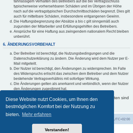
fahrlässigem Verhalten des Betreibers auf die bei Vertragsschluss
typischerweise vorhersehbaren Schäden und im Übrigen der Höhe
nach auf die vertragstypischen Durchschnittsschäden begrenzt. Dies gilt
auch für mittelbare Schäden, insbesondere entgangenen Gewinn.
Die Haftungsbegrenzung der Absätze a bis c gilt sinngemäß auch
zugunsten der Mitarbeiter und Erfüllungsgehilfen des Betreibers.
Ansprüche für eine Haftung aus zwingendem nationalem Recht bleiben
unberührt.
6. ÄNDERUNGSVORBEHALT
Der Betreiber ist berechtigt, die Nutzungsbedingungen und die
Datenschutzerklärung zu ändern. Die Änderung wird dem Nutzer per E-
Mail mitgeteilt.
Der Nutzer ist berechtigt, den Änderungen zu widersprechen. Im Falle
des Widerspruchs erlischt das zwischen dem Betreiber und dem Nutzer
bestehende Vertragsverhältnis mit sofortiger Wirkung.
Die Änderungen gelten als anerkannt und verbindlich, wenn der Nutzer
den Änderungen zugestimmt hat.
Informationen über den Umgang mit Ihren persönlichen Daten sind
Diese Website nutzt Cookies, um Ihnen den
in der Datenschutzerklärung enthalten.
bestmöglichen Komfort bei der Nutzung zu
bieten.
Mehr erfahren
Foren-Übersicht
Alle Cookies löschen
Alle Zeiten sind
UTC+02:00
Verstanden!
Powered by
phpBB
® Forum Software © phpBB Limited