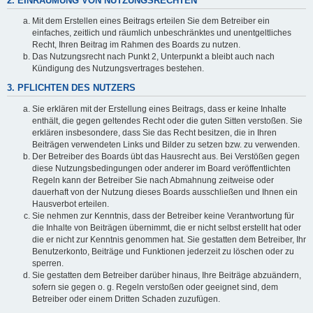
2. EINRÄUMUNG VON NUTZUNGSRECHTEN
Mit dem Erstellen eines Beitrags erteilen Sie dem Betreiber ein
einfaches, zeitlich und räumlich unbeschränktes und unentgeltliches
Recht, Ihren Beitrag im Rahmen des Boards zu nutzen.
Das Nutzungsrecht nach Punkt 2, Unterpunkt a bleibt auch nach
Kündigung des Nutzungsvertrages bestehen.
3. PFLICHTEN DES NUTZERS
Sie erklären mit der Erstellung eines Beitrags, dass er keine Inhalte
enthält, die gegen geltendes Recht oder die guten Sitten verstoßen. Sie
erklären insbesondere, dass Sie das Recht besitzen, die in Ihren
Beiträgen verwendeten Links und Bilder zu setzen bzw. zu verwenden.
Der Betreiber des Boards übt das Hausrecht aus. Bei Verstößen gegen
diese Nutzungsbedingungen oder anderer im Board veröffentlichten
Regeln kann der Betreiber Sie nach Abmahnung zeitweise oder
dauerhaft von der Nutzung dieses Boards ausschließen und Ihnen ein
Hausverbot erteilen.
Sie nehmen zur Kenntnis, dass der Betreiber keine Verantwortung für
die Inhalte von Beiträgen übernimmt, die er nicht selbst erstellt hat oder
die er nicht zur Kenntnis genommen hat. Sie gestatten dem Betreiber, Ihr
Benutzerkonto, Beiträge und Funktionen jederzeit zu löschen oder zu
sperren.
Sie gestatten dem Betreiber darüber hinaus, Ihre Beiträge abzuändern,
sofern sie gegen o. g. Regeln verstoßen oder geeignet sind, dem
Betreiber oder einem Dritten Schaden zuzufügen.