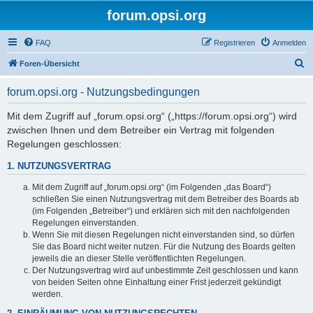
forum.opsi.org
FAQ
Registrieren
Anmelden
S
Foren-Übersicht
u
forum.opsi.org - Nutzungsbedingungen
c
h
Mit dem Zugriff auf „forum.opsi.org“ („https://forum.opsi.org“) wird
zwischen Ihnen und dem Betreiber ein Vertrag mit folgenden
e
Regelungen geschlossen:
1. NUTZUNGSVERTRAG
Mit dem Zugriff auf „forum.opsi.org“ (im Folgenden „das Board“)
schließen Sie einen Nutzungsvertrag mit dem Betreiber des Boards ab
(im Folgenden „Betreiber“) und erklären sich mit den nachfolgenden
Regelungen einverstanden.
Wenn Sie mit diesen Regelungen nicht einverstanden sind, so dürfen
Sie das Board nicht weiter nutzen. Für die Nutzung des Boards gelten
jeweils die an dieser Stelle veröffentlichten Regelungen.
Der Nutzungsvertrag wird auf unbestimmte Zeit geschlossen und kann
von beiden Seiten ohne Einhaltung einer Frist jederzeit gekündigt
werden.