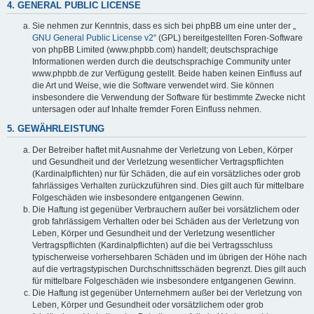
4. GENERAL PUBLIC LICENSE
Sie nehmen zur Kenntnis, dass es sich bei phpBB um eine unter der „
GNU General Public License v2
“ (GPL) bereitgestellten Foren-Software
von phpBB Limited (www.phpbb.com) handelt; deutschsprachige
Informationen werden durch die deutschsprachige Community unter
www.phpbb.de zur Verfügung gestellt. Beide haben keinen Einfluss auf
die Art und Weise, wie die Software verwendet wird. Sie können
insbesondere die Verwendung der Software für bestimmte Zwecke nicht
untersagen oder auf Inhalte fremder Foren Einfluss nehmen.
5. GEWÄHRLEISTUNG
Der Betreiber haftet mit Ausnahme der Verletzung von Leben, Körper
und Gesundheit und der Verletzung wesentlicher Vertragspflichten
(Kardinalpflichten) nur für Schäden, die auf ein vorsätzliches oder grob
fahrlässiges Verhalten zurückzuführen sind. Dies gilt auch für mittelbare
Folgeschäden wie insbesondere entgangenen Gewinn.
Die Haftung ist gegenüber Verbrauchern außer bei vorsätzlichem oder
grob fahrlässigem Verhalten oder bei Schäden aus der Verletzung von
Leben, Körper und Gesundheit und der Verletzung wesentlicher
Vertragspflichten (Kardinalpflichten) auf die bei Vertragsschluss
typischerweise vorhersehbaren Schäden und im übrigen der Höhe nach
auf die vertragstypischen Durchschnittsschäden begrenzt. Dies gilt auch
für mittelbare Folgeschäden wie insbesondere entgangenen Gewinn.
Die Haftung ist gegenüber Unternehmern außer bei der Verletzung von
Leben, Körper und Gesundheit oder vorsätzlichem oder grob