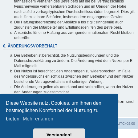
fahrlässigem Verhalten des Betreibers auf die bei Vertragsschluss
typischerweise vorhersehbaren Schäden und im Übrigen der Höhe
nach auf die vertragstypischen Durchschnittsschäden begrenzt. Dies gilt
auch für mittelbare Schäden, insbesondere entgangenen Gewinn.
Die Haftungsbegrenzung der Absätze a bis c gilt sinngemäß auch
zugunsten der Mitarbeiter und Erfüllungsgehilfen des Betreibers.
Ansprüche für eine Haftung aus zwingendem nationalem Recht bleiben
unberührt.
6. ÄNDERUNGSVORBEHALT
Der Betreiber ist berechtigt, die Nutzungsbedingungen und die
Datenschutzerklärung zu ändern. Die Änderung wird dem Nutzer per E-
Mail mitgeteilt.
Der Nutzer ist berechtigt, den Änderungen zu widersprechen. Im Falle
des Widerspruchs erlischt das zwischen dem Betreiber und dem Nutzer
bestehende Vertragsverhältnis mit sofortiger Wirkung.
Die Änderungen gelten als anerkannt und verbindlich, wenn der Nutzer
den Änderungen zugestimmt hat.
Informationen über den Umgang mit Ihren persönlichen Daten sind
Diese Website nutzt Cookies, um Ihnen den
in der Datenschutzerklärung enthalten.
bestmöglichen Komfort bei der Nutzung zu
bieten.
Mehr erfahren
Foren-Übersicht
Alle Cookies löschen
Alle Zeiten sind
UTC+02:00
Verstanden!
Powered by
phpBB
® Forum Software © phpBB Limited