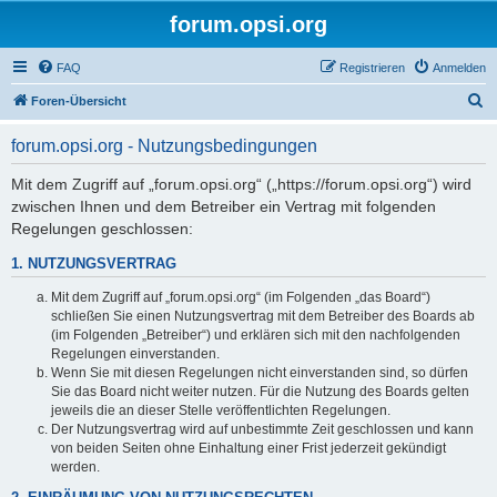
forum.opsi.org
FAQ
Registrieren
Anmelden
S
Foren-Übersicht
u
forum.opsi.org - Nutzungsbedingungen
c
h
Mit dem Zugriff auf „forum.opsi.org“ („https://forum.opsi.org“) wird
zwischen Ihnen und dem Betreiber ein Vertrag mit folgenden
e
Regelungen geschlossen:
1. NUTZUNGSVERTRAG
Mit dem Zugriff auf „forum.opsi.org“ (im Folgenden „das Board“)
schließen Sie einen Nutzungsvertrag mit dem Betreiber des Boards ab
(im Folgenden „Betreiber“) und erklären sich mit den nachfolgenden
Regelungen einverstanden.
Wenn Sie mit diesen Regelungen nicht einverstanden sind, so dürfen
Sie das Board nicht weiter nutzen. Für die Nutzung des Boards gelten
jeweils die an dieser Stelle veröffentlichten Regelungen.
Der Nutzungsvertrag wird auf unbestimmte Zeit geschlossen und kann
von beiden Seiten ohne Einhaltung einer Frist jederzeit gekündigt
werden.