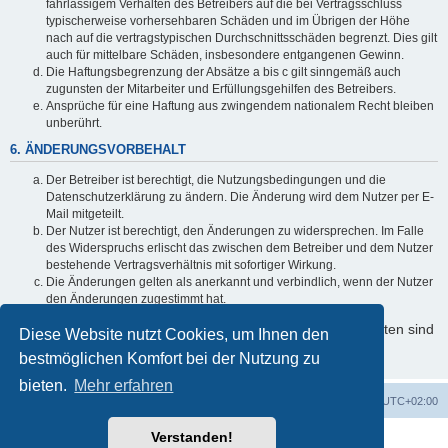
fahrlässigem Verhalten des Betreibers auf die bei Vertragsschluss
typischerweise vorhersehbaren Schäden und im Übrigen der Höhe
nach auf die vertragstypischen Durchschnittsschäden begrenzt. Dies gilt
auch für mittelbare Schäden, insbesondere entgangenen Gewinn.
Die Haftungsbegrenzung der Absätze a bis c gilt sinngemäß auch
zugunsten der Mitarbeiter und Erfüllungsgehilfen des Betreibers.
Ansprüche für eine Haftung aus zwingendem nationalem Recht bleiben
unberührt.
6. ÄNDERUNGSVORBEHALT
Der Betreiber ist berechtigt, die Nutzungsbedingungen und die
Datenschutzerklärung zu ändern. Die Änderung wird dem Nutzer per E-
Mail mitgeteilt.
Der Nutzer ist berechtigt, den Änderungen zu widersprechen. Im Falle
des Widerspruchs erlischt das zwischen dem Betreiber und dem Nutzer
bestehende Vertragsverhältnis mit sofortiger Wirkung.
Die Änderungen gelten als anerkannt und verbindlich, wenn der Nutzer
den Änderungen zugestimmt hat.
Informationen über den Umgang mit Ihren persönlichen Daten sind
Diese Website nutzt Cookies, um Ihnen den
in der Datenschutzerklärung enthalten.
bestmöglichen Komfort bei der Nutzung zu
bieten.
Mehr erfahren
Foren-Übersicht
Alle Cookies löschen
Alle Zeiten sind
UTC+02:00
Verstanden!
Powered by
phpBB
® Forum Software © phpBB Limited