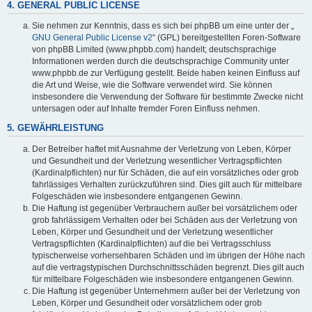
4. GENERAL PUBLIC LICENSE
Sie nehmen zur Kenntnis, dass es sich bei phpBB um eine unter der „
GNU General Public License v2
“ (GPL) bereitgestellten Foren-Software
von phpBB Limited (www.phpbb.com) handelt; deutschsprachige
Informationen werden durch die deutschsprachige Community unter
www.phpbb.de zur Verfügung gestellt. Beide haben keinen Einfluss auf
die Art und Weise, wie die Software verwendet wird. Sie können
insbesondere die Verwendung der Software für bestimmte Zwecke nicht
untersagen oder auf Inhalte fremder Foren Einfluss nehmen.
5. GEWÄHRLEISTUNG
Der Betreiber haftet mit Ausnahme der Verletzung von Leben, Körper
und Gesundheit und der Verletzung wesentlicher Vertragspflichten
(Kardinalpflichten) nur für Schäden, die auf ein vorsätzliches oder grob
fahrlässiges Verhalten zurückzuführen sind. Dies gilt auch für mittelbare
Folgeschäden wie insbesondere entgangenen Gewinn.
Die Haftung ist gegenüber Verbrauchern außer bei vorsätzlichem oder
grob fahrlässigem Verhalten oder bei Schäden aus der Verletzung von
Leben, Körper und Gesundheit und der Verletzung wesentlicher
Vertragspflichten (Kardinalpflichten) auf die bei Vertragsschluss
typischerweise vorhersehbaren Schäden und im übrigen der Höhe nach
auf die vertragstypischen Durchschnittsschäden begrenzt. Dies gilt auch
für mittelbare Folgeschäden wie insbesondere entgangenen Gewinn.
Die Haftung ist gegenüber Unternehmern außer bei der Verletzung von
Leben, Körper und Gesundheit oder vorsätzlichem oder grob