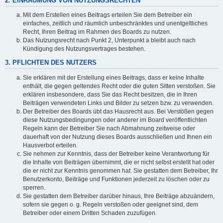
2. EINRÄUMUNG VON NUTZUNGSRECHTEN
Mit dem Erstellen eines Beitrags erteilen Sie dem Betreiber ein
einfaches, zeitlich und räumlich unbeschränktes und unentgeltliches
Recht, Ihren Beitrag im Rahmen des Boards zu nutzen.
Das Nutzungsrecht nach Punkt 2, Unterpunkt a bleibt auch nach
Kündigung des Nutzungsvertrages bestehen.
3. PFLICHTEN DES NUTZERS
Sie erklären mit der Erstellung eines Beitrags, dass er keine Inhalte
enthält, die gegen geltendes Recht oder die guten Sitten verstoßen. Sie
erklären insbesondere, dass Sie das Recht besitzen, die in Ihren
Beiträgen verwendeten Links und Bilder zu setzen bzw. zu verwenden.
Der Betreiber des Boards übt das Hausrecht aus. Bei Verstößen gegen
diese Nutzungsbedingungen oder anderer im Board veröffentlichten
Regeln kann der Betreiber Sie nach Abmahnung zeitweise oder
dauerhaft von der Nutzung dieses Boards ausschließen und Ihnen ein
Hausverbot erteilen.
Sie nehmen zur Kenntnis, dass der Betreiber keine Verantwortung für
die Inhalte von Beiträgen übernimmt, die er nicht selbst erstellt hat oder
die er nicht zur Kenntnis genommen hat. Sie gestatten dem Betreiber, Ihr
Benutzerkonto, Beiträge und Funktionen jederzeit zu löschen oder zu
sperren.
Sie gestatten dem Betreiber darüber hinaus, Ihre Beiträge abzuändern,
sofern sie gegen o. g. Regeln verstoßen oder geeignet sind, dem
Betreiber oder einem Dritten Schaden zuzufügen.