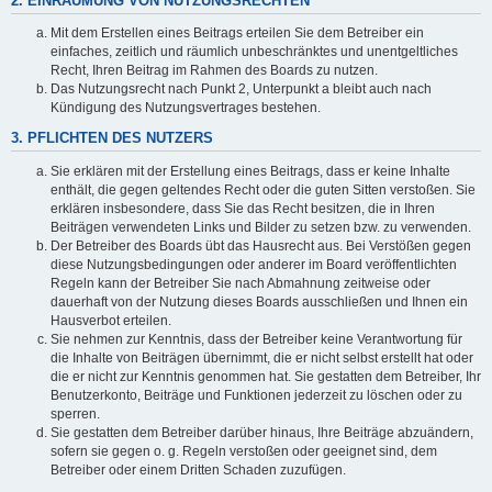
2. EINRÄUMUNG VON NUTZUNGSRECHTEN
Mit dem Erstellen eines Beitrags erteilen Sie dem Betreiber ein
einfaches, zeitlich und räumlich unbeschränktes und unentgeltliches
Recht, Ihren Beitrag im Rahmen des Boards zu nutzen.
Das Nutzungsrecht nach Punkt 2, Unterpunkt a bleibt auch nach
Kündigung des Nutzungsvertrages bestehen.
3. PFLICHTEN DES NUTZERS
Sie erklären mit der Erstellung eines Beitrags, dass er keine Inhalte
enthält, die gegen geltendes Recht oder die guten Sitten verstoßen. Sie
erklären insbesondere, dass Sie das Recht besitzen, die in Ihren
Beiträgen verwendeten Links und Bilder zu setzen bzw. zu verwenden.
Der Betreiber des Boards übt das Hausrecht aus. Bei Verstößen gegen
diese Nutzungsbedingungen oder anderer im Board veröffentlichten
Regeln kann der Betreiber Sie nach Abmahnung zeitweise oder
dauerhaft von der Nutzung dieses Boards ausschließen und Ihnen ein
Hausverbot erteilen.
Sie nehmen zur Kenntnis, dass der Betreiber keine Verantwortung für
die Inhalte von Beiträgen übernimmt, die er nicht selbst erstellt hat oder
die er nicht zur Kenntnis genommen hat. Sie gestatten dem Betreiber, Ihr
Benutzerkonto, Beiträge und Funktionen jederzeit zu löschen oder zu
sperren.
Sie gestatten dem Betreiber darüber hinaus, Ihre Beiträge abzuändern,
sofern sie gegen o. g. Regeln verstoßen oder geeignet sind, dem
Betreiber oder einem Dritten Schaden zuzufügen.