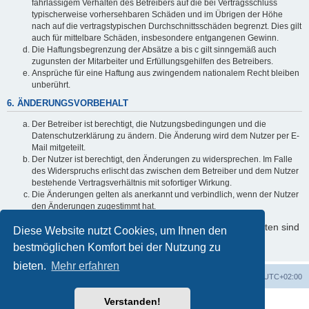
fahrlässigem Verhalten des Betreibers auf die bei Vertragsschluss
typischerweise vorhersehbaren Schäden und im Übrigen der Höhe
nach auf die vertragstypischen Durchschnittsschäden begrenzt. Dies gilt
auch für mittelbare Schäden, insbesondere entgangenen Gewinn.
Die Haftungsbegrenzung der Absätze a bis c gilt sinngemäß auch
zugunsten der Mitarbeiter und Erfüllungsgehilfen des Betreibers.
Ansprüche für eine Haftung aus zwingendem nationalem Recht bleiben
unberührt.
6. ÄNDERUNGSVORBEHALT
Der Betreiber ist berechtigt, die Nutzungsbedingungen und die
Datenschutzerklärung zu ändern. Die Änderung wird dem Nutzer per E-
Mail mitgeteilt.
Der Nutzer ist berechtigt, den Änderungen zu widersprechen. Im Falle
des Widerspruchs erlischt das zwischen dem Betreiber und dem Nutzer
bestehende Vertragsverhältnis mit sofortiger Wirkung.
Die Änderungen gelten als anerkannt und verbindlich, wenn der Nutzer
den Änderungen zugestimmt hat.
Informationen über den Umgang mit Ihren persönlichen Daten sind
Diese Website nutzt Cookies, um Ihnen den
in der Datenschutzerklärung enthalten.
bestmöglichen Komfort bei der Nutzung zu
bieten.
Mehr erfahren
Foren-Übersicht
Alle Cookies löschen
Alle Zeiten sind
UTC+02:00
Verstanden!
Powered by
phpBB
® Forum Software © phpBB Limited