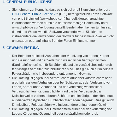
4. GENERAL PUBLIC LICENSE
Sie nehmen zur Kenntnis, dass es sich bei phpBB um eine unter der „
GNU General Public License v2
“ (GPL) bereitgestellten Foren-Software
von phpBB Limited (www.phpbb.com) handelt; deutschsprachige
Informationen werden durch die deutschsprachige Community unter
www.phpbb.de zur Verfügung gestellt. Beide haben keinen Einfluss auf
die Art und Weise, wie die Software verwendet wird. Sie können
insbesondere die Verwendung der Software für bestimmte Zwecke nicht
untersagen oder auf Inhalte fremder Foren Einfluss nehmen.
5. GEWÄHRLEISTUNG
Der Betreiber haftet mit Ausnahme der Verletzung von Leben, Körper
und Gesundheit und der Verletzung wesentlicher Vertragspflichten
(Kardinalpflichten) nur für Schäden, die auf ein vorsätzliches oder grob
fahrlässiges Verhalten zurückzuführen sind. Dies gilt auch für mittelbare
Folgeschäden wie insbesondere entgangenen Gewinn.
Die Haftung ist gegenüber Verbrauchern außer bei vorsätzlichem oder
grob fahrlässigem Verhalten oder bei Schäden aus der Verletzung von
Leben, Körper und Gesundheit und der Verletzung wesentlicher
Vertragspflichten (Kardinalpflichten) auf die bei Vertragsschluss
typischerweise vorhersehbaren Schäden und im übrigen der Höhe nach
auf die vertragstypischen Durchschnittsschäden begrenzt. Dies gilt auch
für mittelbare Folgeschäden wie insbesondere entgangenen Gewinn.
Die Haftung ist gegenüber Unternehmern außer bei der Verletzung von
Leben, Körper und Gesundheit oder vorsätzlichem oder grob