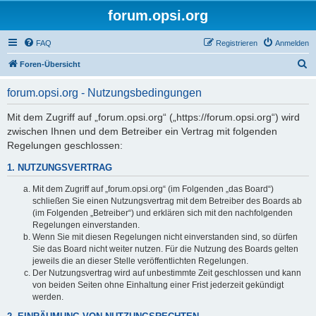
forum.opsi.org
FAQ
Registrieren
Anmelden
S
Foren-Übersicht
u
forum.opsi.org - Nutzungsbedingungen
c
h
Mit dem Zugriff auf „forum.opsi.org“ („https://forum.opsi.org“) wird
zwischen Ihnen und dem Betreiber ein Vertrag mit folgenden
e
Regelungen geschlossen:
1. NUTZUNGSVERTRAG
Mit dem Zugriff auf „forum.opsi.org“ (im Folgenden „das Board“)
schließen Sie einen Nutzungsvertrag mit dem Betreiber des Boards ab
(im Folgenden „Betreiber“) und erklären sich mit den nachfolgenden
Regelungen einverstanden.
Wenn Sie mit diesen Regelungen nicht einverstanden sind, so dürfen
Sie das Board nicht weiter nutzen. Für die Nutzung des Boards gelten
jeweils die an dieser Stelle veröffentlichten Regelungen.
Der Nutzungsvertrag wird auf unbestimmte Zeit geschlossen und kann
von beiden Seiten ohne Einhaltung einer Frist jederzeit gekündigt
werden.