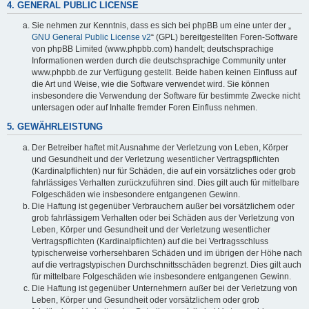
4. GENERAL PUBLIC LICENSE
Sie nehmen zur Kenntnis, dass es sich bei phpBB um eine unter der „
GNU General Public License v2
“ (GPL) bereitgestellten Foren-Software
von phpBB Limited (www.phpbb.com) handelt; deutschsprachige
Informationen werden durch die deutschsprachige Community unter
www.phpbb.de zur Verfügung gestellt. Beide haben keinen Einfluss auf
die Art und Weise, wie die Software verwendet wird. Sie können
insbesondere die Verwendung der Software für bestimmte Zwecke nicht
untersagen oder auf Inhalte fremder Foren Einfluss nehmen.
5. GEWÄHRLEISTUNG
Der Betreiber haftet mit Ausnahme der Verletzung von Leben, Körper
und Gesundheit und der Verletzung wesentlicher Vertragspflichten
(Kardinalpflichten) nur für Schäden, die auf ein vorsätzliches oder grob
fahrlässiges Verhalten zurückzuführen sind. Dies gilt auch für mittelbare
Folgeschäden wie insbesondere entgangenen Gewinn.
Die Haftung ist gegenüber Verbrauchern außer bei vorsätzlichem oder
grob fahrlässigem Verhalten oder bei Schäden aus der Verletzung von
Leben, Körper und Gesundheit und der Verletzung wesentlicher
Vertragspflichten (Kardinalpflichten) auf die bei Vertragsschluss
typischerweise vorhersehbaren Schäden und im übrigen der Höhe nach
auf die vertragstypischen Durchschnittsschäden begrenzt. Dies gilt auch
für mittelbare Folgeschäden wie insbesondere entgangenen Gewinn.
Die Haftung ist gegenüber Unternehmern außer bei der Verletzung von
Leben, Körper und Gesundheit oder vorsätzlichem oder grob