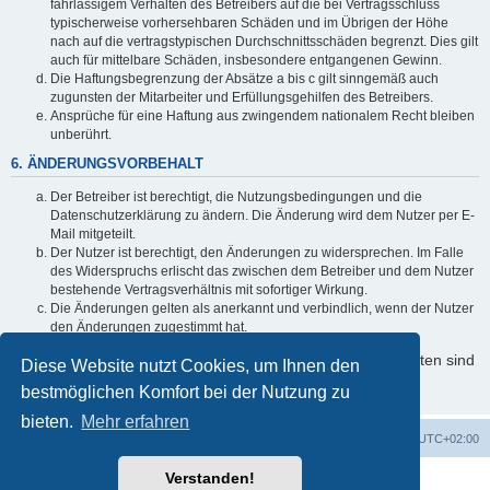
fahrlässigem Verhalten des Betreibers auf die bei Vertragsschluss
typischerweise vorhersehbaren Schäden und im Übrigen der Höhe
nach auf die vertragstypischen Durchschnittsschäden begrenzt. Dies gilt
auch für mittelbare Schäden, insbesondere entgangenen Gewinn.
Die Haftungsbegrenzung der Absätze a bis c gilt sinngemäß auch
zugunsten der Mitarbeiter und Erfüllungsgehilfen des Betreibers.
Ansprüche für eine Haftung aus zwingendem nationalem Recht bleiben
unberührt.
6. ÄNDERUNGSVORBEHALT
Der Betreiber ist berechtigt, die Nutzungsbedingungen und die
Datenschutzerklärung zu ändern. Die Änderung wird dem Nutzer per E-
Mail mitgeteilt.
Der Nutzer ist berechtigt, den Änderungen zu widersprechen. Im Falle
des Widerspruchs erlischt das zwischen dem Betreiber und dem Nutzer
bestehende Vertragsverhältnis mit sofortiger Wirkung.
Die Änderungen gelten als anerkannt und verbindlich, wenn der Nutzer
den Änderungen zugestimmt hat.
Informationen über den Umgang mit Ihren persönlichen Daten sind
Diese Website nutzt Cookies, um Ihnen den
in der Datenschutzerklärung enthalten.
bestmöglichen Komfort bei der Nutzung zu
bieten.
Mehr erfahren
Foren-Übersicht
Alle Cookies löschen
Alle Zeiten sind
UTC+02:00
Verstanden!
Powered by
phpBB
® Forum Software © phpBB Limited