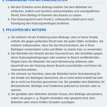
2. EINRÄUMUNG VON NUTZUNGSRECHTEN
Mit dem Erstellen eines Beitrags erteilen Sie dem Betreiber ein
einfaches, zeitlich und räumlich unbeschränktes und unentgeltliches
Recht, Ihren Beitrag im Rahmen des Boards zu nutzen.
Das Nutzungsrecht nach Punkt 2, Unterpunkt a bleibt auch nach
Kündigung des Nutzungsvertrages bestehen.
3. PFLICHTEN DES NUTZERS
Sie erklären mit der Erstellung eines Beitrags, dass er keine Inhalte
enthält, die gegen geltendes Recht oder die guten Sitten verstoßen. Sie
erklären insbesondere, dass Sie das Recht besitzen, die in Ihren
Beiträgen verwendeten Links und Bilder zu setzen bzw. zu verwenden.
Der Betreiber des Boards übt das Hausrecht aus. Bei Verstößen gegen
diese Nutzungsbedingungen oder anderer im Board veröffentlichten
Regeln kann der Betreiber Sie nach Abmahnung zeitweise oder
dauerhaft von der Nutzung dieses Boards ausschließen und Ihnen ein
Hausverbot erteilen.
Sie nehmen zur Kenntnis, dass der Betreiber keine Verantwortung für
die Inhalte von Beiträgen übernimmt, die er nicht selbst erstellt hat oder
die er nicht zur Kenntnis genommen hat. Sie gestatten dem Betreiber, Ihr
Benutzerkonto, Beiträge und Funktionen jederzeit zu löschen oder zu
sperren.
Sie gestatten dem Betreiber darüber hinaus, Ihre Beiträge abzuändern,
sofern sie gegen o. g. Regeln verstoßen oder geeignet sind, dem
Betreiber oder einem Dritten Schaden zuzufügen.