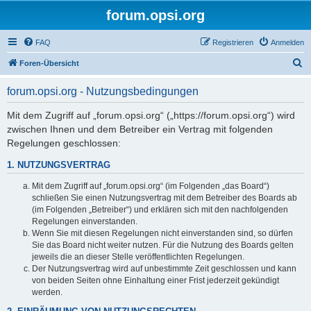
forum.opsi.org
FAQ
Registrieren
Anmelden
S
Foren-Übersicht
u
forum.opsi.org - Nutzungsbedingungen
c
h
Mit dem Zugriff auf „forum.opsi.org“ („https://forum.opsi.org“) wird
zwischen Ihnen und dem Betreiber ein Vertrag mit folgenden
e
Regelungen geschlossen:
1. NUTZUNGSVERTRAG
Mit dem Zugriff auf „forum.opsi.org“ (im Folgenden „das Board“)
schließen Sie einen Nutzungsvertrag mit dem Betreiber des Boards ab
(im Folgenden „Betreiber“) und erklären sich mit den nachfolgenden
Regelungen einverstanden.
Wenn Sie mit diesen Regelungen nicht einverstanden sind, so dürfen
Sie das Board nicht weiter nutzen. Für die Nutzung des Boards gelten
jeweils die an dieser Stelle veröffentlichten Regelungen.
Der Nutzungsvertrag wird auf unbestimmte Zeit geschlossen und kann
von beiden Seiten ohne Einhaltung einer Frist jederzeit gekündigt
werden.