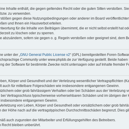
keine Inhalte enthält, die gegen geltendes Recht oder die guten Sitten verstoßen. Si
n bzw. zu verwenden.
erstößen gegen diese Nutzungsbedingungen oder anderer im Board veröffentlicht
ßen und Ihnen ein Hausverbot erteilen.
wortung für die Inhalte von Beiträgen übernimmt, die er nicht selbst erstellt hat 
derzeit zu löschen oder zu sperren.
äge abzuändern, sofern sie gegen o. g. Regeln verstoßen oder geeignet sind, dem 
e unter der „
GNU General Public License v2
“ (GPL) bereitgestellten Foren-Soft
chsprachige Community unter www.phpbb.de zur Verfügung gestellt. Beide haben ke
g der Software für bestimmte Zwecke nicht untersagen oder auf Inhalte fremder F
ben, Körper und Gesundheit und der Verletzung wesentlicher Vertragspflichten (Kard
gilt auch für mittelbare Folgeschäden wie insbesondere entgangenen Gewinn.
ätzlichem oder grob fahrlässigem Verhalten oder bei Schäden aus der Verletzung 
 die bei Vertragsschluss typischerweise vorhersehbaren Schäden und im übrigen de
wie insbesondere entgangenen Gewinn.
erletzung von Leben, Körper und Gesundheit oder vorsätzlichem oder grob fahrläs
der Höhe nach auf die vertragstypischen Durchschnittsschäden begrenzt. Dies gi
mäß auch zugunsten der Mitarbeiter und Erfüllungsgehilfen des Betreibers.
 Recht bleiben unberührt.