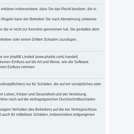
e erklären insbesondere, dass Sie das Recht besitzen, die in
en Regeln kann der Betreiber Sie nach Abmahnung zeitweise
oder die er nicht zur Kenntnis genommen hat. Sie gestatten dem
Betreiber oder einem Dritten Schaden zuzufügen.
ware von phpBB Limited (www.phpbb.com) handelt;
inen Einfluss auf die Art und Weise, wie die Software
oren Einfluss nehmen.
inalpflichten) nur für Schäden, die auf ein vorsätzliches oder
von Leben, Körper und Gesundheit und der Verletzung
r Höhe nach auf die vertragstypischen Durchschnittsschäden
sigem Verhalten des Betreibers auf die bei Vertragsschluss
lt auch für mittelbare Schäden, insbesondere entgangenen