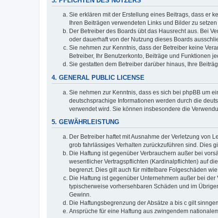
3. PFLICHTEN DES NUTZERS
Sie erklären mit der Erstellung eines Beitrags, dass er 
Ihren Beiträgen verwendeten Links und Bilder zu setze
Der Betreiber des Boards übt das Hausrecht aus. Bei V
oder dauerhaft von der Nutzung dieses Boards ausschlie
Sie nehmen zur Kenntnis, dass der Betreiber keine Verant
Betreiber, Ihr Benutzerkonto, Beiträge und Funktionen je
Sie gestatten dem Betreiber darüber hinaus, Ihre Beitr
4. GENERAL PUBLIC LICENSE
Sie nehmen zur Kenntnis, dass es sich bei phpBB um ein
deutschsprachige Informationen werden durch die deuts
verwendet wird. Sie können insbesondere die Verwendun
5. GEWÄHRLEISTUNG
Der Betreiber haftet mit Ausnahme der Verletzung von Le
grob fahrlässiges Verhalten zurückzuführen sind. Dies 
Die Haftung ist gegenüber Verbrauchern außer bei vors
wesentlicher Vertragspflichten (Kardinalpflichten) auf
begrenzt. Dies gilt auch für mittelbare Folgeschäden 
Die Haftung ist gegenüber Unternehmern außer bei der V
typischerweise vorhersehbaren Schäden und im Übrigen 
Gewinn.
Die Haftungsbegrenzung der Absätze a bis c gilt sinnge
Ansprüche für eine Haftung aus zwingendem nationalem