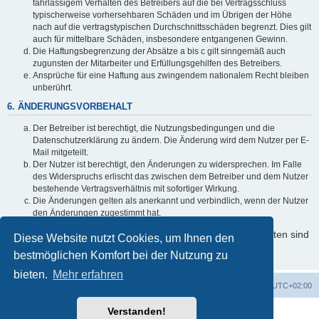
fahrlässigem Verhalten des Betreibers auf die bei Vertragsschluss
typischerweise vorhersehbaren Schäden und im Übrigen der Höhe
nach auf die vertragstypischen Durchschnittsschäden begrenzt. Dies gilt
auch für mittelbare Schäden, insbesondere entgangenen Gewinn.
Die Haftungsbegrenzung der Absätze a bis c gilt sinngemäß auch
zugunsten der Mitarbeiter und Erfüllungsgehilfen des Betreibers.
Ansprüche für eine Haftung aus zwingendem nationalem Recht bleiben
unberührt.
6. ÄNDERUNGSVORBEHALT
Der Betreiber ist berechtigt, die Nutzungsbedingungen und die
Datenschutzerklärung zu ändern. Die Änderung wird dem Nutzer per E-
Mail mitgeteilt.
Der Nutzer ist berechtigt, den Änderungen zu widersprechen. Im Falle
des Widerspruchs erlischt das zwischen dem Betreiber und dem Nutzer
bestehende Vertragsverhältnis mit sofortiger Wirkung.
Die Änderungen gelten als anerkannt und verbindlich, wenn der Nutzer
den Änderungen zugestimmt hat.
Informationen über den Umgang mit Ihren persönlichen Daten sind
Diese Website nutzt Cookies, um Ihnen den
in der Datenschutzerklärung enthalten.
bestmöglichen Komfort bei der Nutzung zu
bieten.
Mehr erfahren
Foren-Übersicht
Alle Cookies löschen
Alle Zeiten sind
UTC+02:00
Verstanden!
Powered by
phpBB
® Forum Software © phpBB Limited