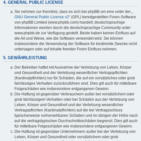
4. GENERAL PUBLIC LICENSE
Sie nehmen zur Kenntnis, dass es sich bei phpBB um eine unter der „
GNU General Public License v2
“ (GPL) bereitgestellten Foren-Software
von phpBB Limited (www.phpbb.com) handelt; deutschsprachige
Informationen werden durch die deutschsprachige Community unter
www.phpbb.de zur Verfügung gestellt. Beide haben keinen Einfluss auf
die Art und Weise, wie die Software verwendet wird. Sie können
insbesondere die Verwendung der Software für bestimmte Zwecke nicht
untersagen oder auf Inhalte fremder Foren Einfluss nehmen.
5. GEWÄHRLEISTUNG
Der Betreiber haftet mit Ausnahme der Verletzung von Leben, Körper
und Gesundheit und der Verletzung wesentlicher Vertragspflichten
(Kardinalpflichten) nur für Schäden, die auf ein vorsätzliches oder grob
fahrlässiges Verhalten zurückzuführen sind. Dies gilt auch für mittelbare
Folgeschäden wie insbesondere entgangenen Gewinn.
Die Haftung ist gegenüber Verbrauchern außer bei vorsätzlichem oder
grob fahrlässigem Verhalten oder bei Schäden aus der Verletzung von
Leben, Körper und Gesundheit und der Verletzung wesentlicher
Vertragspflichten (Kardinalpflichten) auf die bei Vertragsschluss
typischerweise vorhersehbaren Schäden und im übrigen der Höhe nach
auf die vertragstypischen Durchschnittsschäden begrenzt. Dies gilt auch
für mittelbare Folgeschäden wie insbesondere entgangenen Gewinn.
Die Haftung ist gegenüber Unternehmern außer bei der Verletzung von
Leben, Körper und Gesundheit oder vorsätzlichem oder grob