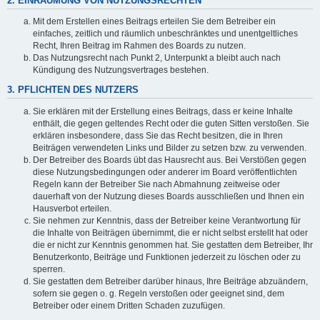
2. EINRÄUMUNG VON NUTZUNGSRECHTEN
Mit dem Erstellen eines Beitrags erteilen Sie dem Betreiber ein
einfaches, zeitlich und räumlich unbeschränktes und unentgeltliches
Recht, Ihren Beitrag im Rahmen des Boards zu nutzen.
Das Nutzungsrecht nach Punkt 2, Unterpunkt a bleibt auch nach
Kündigung des Nutzungsvertrages bestehen.
3. PFLICHTEN DES NUTZERS
Sie erklären mit der Erstellung eines Beitrags, dass er keine Inhalte
enthält, die gegen geltendes Recht oder die guten Sitten verstoßen. Sie
erklären insbesondere, dass Sie das Recht besitzen, die in Ihren
Beiträgen verwendeten Links und Bilder zu setzen bzw. zu verwenden.
Der Betreiber des Boards übt das Hausrecht aus. Bei Verstößen gegen
diese Nutzungsbedingungen oder anderer im Board veröffentlichten
Regeln kann der Betreiber Sie nach Abmahnung zeitweise oder
dauerhaft von der Nutzung dieses Boards ausschließen und Ihnen ein
Hausverbot erteilen.
Sie nehmen zur Kenntnis, dass der Betreiber keine Verantwortung für
die Inhalte von Beiträgen übernimmt, die er nicht selbst erstellt hat oder
die er nicht zur Kenntnis genommen hat. Sie gestatten dem Betreiber, Ihr
Benutzerkonto, Beiträge und Funktionen jederzeit zu löschen oder zu
sperren.
Sie gestatten dem Betreiber darüber hinaus, Ihre Beiträge abzuändern,
sofern sie gegen o. g. Regeln verstoßen oder geeignet sind, dem
Betreiber oder einem Dritten Schaden zuzufügen.