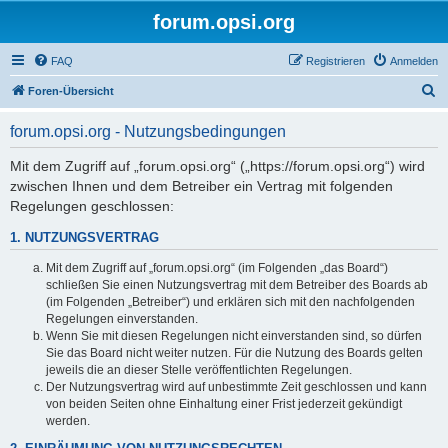
forum.opsi.org
FAQ
Registrieren
Anmelden
S
Foren-Übersicht
u
forum.opsi.org - Nutzungsbedingungen
c
h
Mit dem Zugriff auf „forum.opsi.org“ („https://forum.opsi.org“) wird
zwischen Ihnen und dem Betreiber ein Vertrag mit folgenden
e
Regelungen geschlossen:
1. NUTZUNGSVERTRAG
Mit dem Zugriff auf „forum.opsi.org“ (im Folgenden „das Board“)
schließen Sie einen Nutzungsvertrag mit dem Betreiber des Boards ab
(im Folgenden „Betreiber“) und erklären sich mit den nachfolgenden
Regelungen einverstanden.
Wenn Sie mit diesen Regelungen nicht einverstanden sind, so dürfen
Sie das Board nicht weiter nutzen. Für die Nutzung des Boards gelten
jeweils die an dieser Stelle veröffentlichten Regelungen.
Der Nutzungsvertrag wird auf unbestimmte Zeit geschlossen und kann
von beiden Seiten ohne Einhaltung einer Frist jederzeit gekündigt
werden.