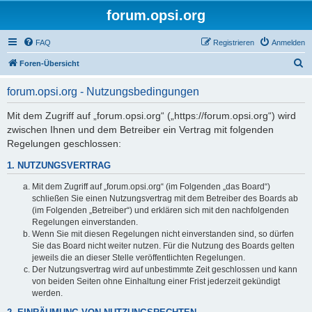
forum.opsi.org
FAQ
Registrieren
Anmelden
S
Foren-Übersicht
u
forum.opsi.org - Nutzungsbedingungen
c
h
Mit dem Zugriff auf „forum.opsi.org“ („https://forum.opsi.org“) wird
zwischen Ihnen und dem Betreiber ein Vertrag mit folgenden
e
Regelungen geschlossen:
1. NUTZUNGSVERTRAG
Mit dem Zugriff auf „forum.opsi.org“ (im Folgenden „das Board“)
schließen Sie einen Nutzungsvertrag mit dem Betreiber des Boards ab
(im Folgenden „Betreiber“) und erklären sich mit den nachfolgenden
Regelungen einverstanden.
Wenn Sie mit diesen Regelungen nicht einverstanden sind, so dürfen
Sie das Board nicht weiter nutzen. Für die Nutzung des Boards gelten
jeweils die an dieser Stelle veröffentlichten Regelungen.
Der Nutzungsvertrag wird auf unbestimmte Zeit geschlossen und kann
von beiden Seiten ohne Einhaltung einer Frist jederzeit gekündigt
werden.