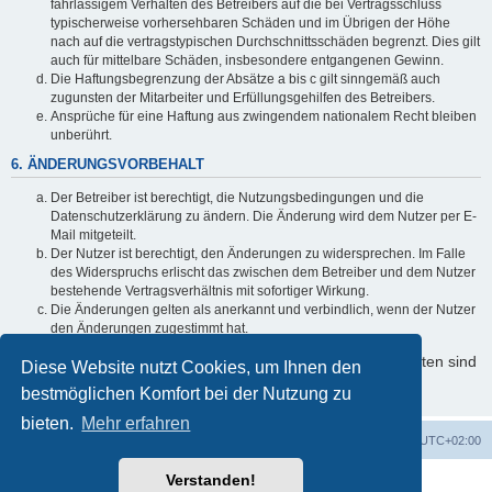
fahrlässigem Verhalten des Betreibers auf die bei Vertragsschluss
typischerweise vorhersehbaren Schäden und im Übrigen der Höhe
nach auf die vertragstypischen Durchschnittsschäden begrenzt. Dies gilt
auch für mittelbare Schäden, insbesondere entgangenen Gewinn.
Die Haftungsbegrenzung der Absätze a bis c gilt sinngemäß auch
zugunsten der Mitarbeiter und Erfüllungsgehilfen des Betreibers.
Ansprüche für eine Haftung aus zwingendem nationalem Recht bleiben
unberührt.
6. ÄNDERUNGSVORBEHALT
Der Betreiber ist berechtigt, die Nutzungsbedingungen und die
Datenschutzerklärung zu ändern. Die Änderung wird dem Nutzer per E-
Mail mitgeteilt.
Der Nutzer ist berechtigt, den Änderungen zu widersprechen. Im Falle
des Widerspruchs erlischt das zwischen dem Betreiber und dem Nutzer
bestehende Vertragsverhältnis mit sofortiger Wirkung.
Die Änderungen gelten als anerkannt und verbindlich, wenn der Nutzer
den Änderungen zugestimmt hat.
Informationen über den Umgang mit Ihren persönlichen Daten sind
Diese Website nutzt Cookies, um Ihnen den
in der Datenschutzerklärung enthalten.
bestmöglichen Komfort bei der Nutzung zu
bieten.
Mehr erfahren
Foren-Übersicht
Alle Cookies löschen
Alle Zeiten sind
UTC+02:00
Verstanden!
Powered by
phpBB
® Forum Software © phpBB Limited