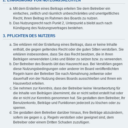
2. EINRÄUMUNG VON NUTZUNGSRECHTEN
Mit dem Erstellen eines Beitrags erteilen Sie dem Betreiber ein
einfaches, zeitlich und räumlich unbeschränktes und unentgeltliches
Recht, Ihren Beitrag im Rahmen des Boards zu nutzen.
Das Nutzungsrecht nach Punkt 2, Unterpunkt a bleibt auch nach
Kündigung des Nutzungsvertrages bestehen.
3. PFLICHTEN DES NUTZERS
Sie erklären mit der Erstellung eines Beitrags, dass er keine Inhalte
enthält, die gegen geltendes Recht oder die guten Sitten verstoßen. Sie
erklären insbesondere, dass Sie das Recht besitzen, die in Ihren
Beiträgen verwendeten Links und Bilder zu setzen bzw. zu verwenden.
Der Betreiber des Boards übt das Hausrecht aus. Bei Verstößen gegen
diese Nutzungsbedingungen oder anderer im Board veröffentlichten
Regeln kann der Betreiber Sie nach Abmahnung zeitweise oder
dauerhaft von der Nutzung dieses Boards ausschließen und Ihnen ein
Hausverbot erteilen.
Sie nehmen zur Kenntnis, dass der Betreiber keine Verantwortung für
die Inhalte von Beiträgen übernimmt, die er nicht selbst erstellt hat oder
die er nicht zur Kenntnis genommen hat. Sie gestatten dem Betreiber, Ihr
Benutzerkonto, Beiträge und Funktionen jederzeit zu löschen oder zu
sperren.
Sie gestatten dem Betreiber darüber hinaus, Ihre Beiträge abzuändern,
sofern sie gegen o. g. Regeln verstoßen oder geeignet sind, dem
Betreiber oder einem Dritten Schaden zuzufügen.