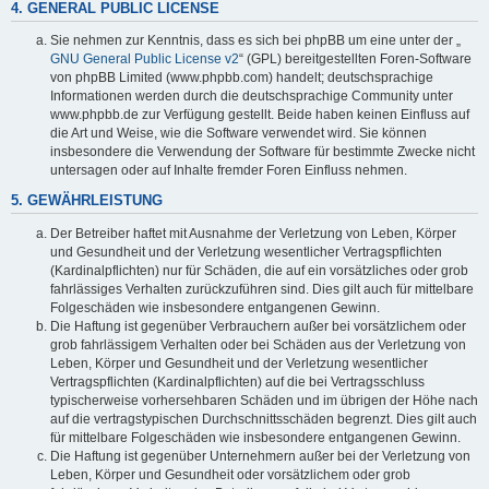
4. GENERAL PUBLIC LICENSE
Sie nehmen zur Kenntnis, dass es sich bei phpBB um eine unter der „
GNU General Public License v2
“ (GPL) bereitgestellten Foren-Software
von phpBB Limited (www.phpbb.com) handelt; deutschsprachige
Informationen werden durch die deutschsprachige Community unter
www.phpbb.de zur Verfügung gestellt. Beide haben keinen Einfluss auf
die Art und Weise, wie die Software verwendet wird. Sie können
insbesondere die Verwendung der Software für bestimmte Zwecke nicht
untersagen oder auf Inhalte fremder Foren Einfluss nehmen.
5. GEWÄHRLEISTUNG
Der Betreiber haftet mit Ausnahme der Verletzung von Leben, Körper
und Gesundheit und der Verletzung wesentlicher Vertragspflichten
(Kardinalpflichten) nur für Schäden, die auf ein vorsätzliches oder grob
fahrlässiges Verhalten zurückzuführen sind. Dies gilt auch für mittelbare
Folgeschäden wie insbesondere entgangenen Gewinn.
Die Haftung ist gegenüber Verbrauchern außer bei vorsätzlichem oder
grob fahrlässigem Verhalten oder bei Schäden aus der Verletzung von
Leben, Körper und Gesundheit und der Verletzung wesentlicher
Vertragspflichten (Kardinalpflichten) auf die bei Vertragsschluss
typischerweise vorhersehbaren Schäden und im übrigen der Höhe nach
auf die vertragstypischen Durchschnittsschäden begrenzt. Dies gilt auch
für mittelbare Folgeschäden wie insbesondere entgangenen Gewinn.
Die Haftung ist gegenüber Unternehmern außer bei der Verletzung von
Leben, Körper und Gesundheit oder vorsätzlichem oder grob