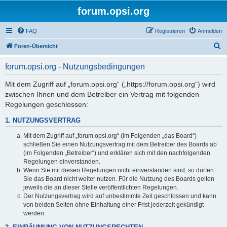
forum.opsi.org
FAQ
Registrieren
Anmelden
S
Foren-Übersicht
u
forum.opsi.org - Nutzungsbedingungen
c
h
Mit dem Zugriff auf „forum.opsi.org“ („https://forum.opsi.org“) wird
zwischen Ihnen und dem Betreiber ein Vertrag mit folgenden
e
Regelungen geschlossen:
1. NUTZUNGSVERTRAG
Mit dem Zugriff auf „forum.opsi.org“ (im Folgenden „das Board“)
schließen Sie einen Nutzungsvertrag mit dem Betreiber des Boards ab
(im Folgenden „Betreiber“) und erklären sich mit den nachfolgenden
Regelungen einverstanden.
Wenn Sie mit diesen Regelungen nicht einverstanden sind, so dürfen
Sie das Board nicht weiter nutzen. Für die Nutzung des Boards gelten
jeweils die an dieser Stelle veröffentlichten Regelungen.
Der Nutzungsvertrag wird auf unbestimmte Zeit geschlossen und kann
von beiden Seiten ohne Einhaltung einer Frist jederzeit gekündigt
werden.