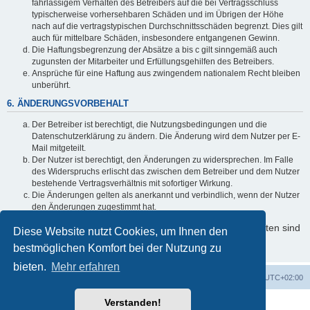
fahrlässigem Verhalten des Betreibers auf die bei Vertragsschluss
typischerweise vorhersehbaren Schäden und im Übrigen der Höhe
nach auf die vertragstypischen Durchschnittsschäden begrenzt. Dies gilt
auch für mittelbare Schäden, insbesondere entgangenen Gewinn.
Die Haftungsbegrenzung der Absätze a bis c gilt sinngemäß auch
zugunsten der Mitarbeiter und Erfüllungsgehilfen des Betreibers.
Ansprüche für eine Haftung aus zwingendem nationalem Recht bleiben
unberührt.
6. ÄNDERUNGSVORBEHALT
Der Betreiber ist berechtigt, die Nutzungsbedingungen und die
Datenschutzerklärung zu ändern. Die Änderung wird dem Nutzer per E-
Mail mitgeteilt.
Der Nutzer ist berechtigt, den Änderungen zu widersprechen. Im Falle
des Widerspruchs erlischt das zwischen dem Betreiber und dem Nutzer
bestehende Vertragsverhältnis mit sofortiger Wirkung.
Die Änderungen gelten als anerkannt und verbindlich, wenn der Nutzer
den Änderungen zugestimmt hat.
Informationen über den Umgang mit Ihren persönlichen Daten sind
Diese Website nutzt Cookies, um Ihnen den
in der Datenschutzerklärung enthalten.
bestmöglichen Komfort bei der Nutzung zu
bieten.
Mehr erfahren
Foren-Übersicht
Alle Cookies löschen
Alle Zeiten sind
UTC+02:00
Verstanden!
Powered by
phpBB
® Forum Software © phpBB Limited