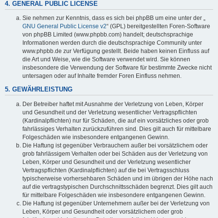
4. GENERAL PUBLIC LICENSE
Sie nehmen zur Kenntnis, dass es sich bei phpBB um eine unter der „
GNU General Public License v2
“ (GPL) bereitgestellten Foren-Software
von phpBB Limited (www.phpbb.com) handelt; deutschsprachige
Informationen werden durch die deutschsprachige Community unter
www.phpbb.de zur Verfügung gestellt. Beide haben keinen Einfluss auf
die Art und Weise, wie die Software verwendet wird. Sie können
insbesondere die Verwendung der Software für bestimmte Zwecke nicht
untersagen oder auf Inhalte fremder Foren Einfluss nehmen.
5. GEWÄHRLEISTUNG
Der Betreiber haftet mit Ausnahme der Verletzung von Leben, Körper
und Gesundheit und der Verletzung wesentlicher Vertragspflichten
(Kardinalpflichten) nur für Schäden, die auf ein vorsätzliches oder grob
fahrlässiges Verhalten zurückzuführen sind. Dies gilt auch für mittelbare
Folgeschäden wie insbesondere entgangenen Gewinn.
Die Haftung ist gegenüber Verbrauchern außer bei vorsätzlichem oder
grob fahrlässigem Verhalten oder bei Schäden aus der Verletzung von
Leben, Körper und Gesundheit und der Verletzung wesentlicher
Vertragspflichten (Kardinalpflichten) auf die bei Vertragsschluss
typischerweise vorhersehbaren Schäden und im übrigen der Höhe nach
auf die vertragstypischen Durchschnittsschäden begrenzt. Dies gilt auch
für mittelbare Folgeschäden wie insbesondere entgangenen Gewinn.
Die Haftung ist gegenüber Unternehmern außer bei der Verletzung von
Leben, Körper und Gesundheit oder vorsätzlichem oder grob