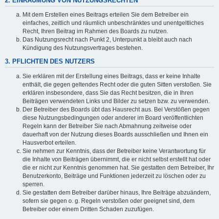
2. EINRÄUMUNG VON NUTZUNGSRECHTEN
Mit dem Erstellen eines Beitrags erteilen Sie dem Betreiber ein
einfaches, zeitlich und räumlich unbeschränktes und unentgeltliches
Recht, Ihren Beitrag im Rahmen des Boards zu nutzen.
Das Nutzungsrecht nach Punkt 2, Unterpunkt a bleibt auch nach
Kündigung des Nutzungsvertrages bestehen.
3. PFLICHTEN DES NUTZERS
Sie erklären mit der Erstellung eines Beitrags, dass er keine Inhalte
enthält, die gegen geltendes Recht oder die guten Sitten verstoßen. Sie
erklären insbesondere, dass Sie das Recht besitzen, die in Ihren
Beiträgen verwendeten Links und Bilder zu setzen bzw. zu verwenden.
Der Betreiber des Boards übt das Hausrecht aus. Bei Verstößen gegen
diese Nutzungsbedingungen oder anderer im Board veröffentlichten
Regeln kann der Betreiber Sie nach Abmahnung zeitweise oder
dauerhaft von der Nutzung dieses Boards ausschließen und Ihnen ein
Hausverbot erteilen.
Sie nehmen zur Kenntnis, dass der Betreiber keine Verantwortung für
die Inhalte von Beiträgen übernimmt, die er nicht selbst erstellt hat oder
die er nicht zur Kenntnis genommen hat. Sie gestatten dem Betreiber, Ihr
Benutzerkonto, Beiträge und Funktionen jederzeit zu löschen oder zu
sperren.
Sie gestatten dem Betreiber darüber hinaus, Ihre Beiträge abzuändern,
sofern sie gegen o. g. Regeln verstoßen oder geeignet sind, dem
Betreiber oder einem Dritten Schaden zuzufügen.