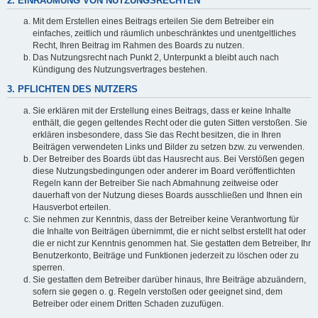
2. EINRÄUMUNG VON NUTZUNGSRECHTEN
Mit dem Erstellen eines Beitrags erteilen Sie dem Betreiber ein
einfaches, zeitlich und räumlich unbeschränktes und unentgeltliches
Recht, Ihren Beitrag im Rahmen des Boards zu nutzen.
Das Nutzungsrecht nach Punkt 2, Unterpunkt a bleibt auch nach
Kündigung des Nutzungsvertrages bestehen.
3. PFLICHTEN DES NUTZERS
Sie erklären mit der Erstellung eines Beitrags, dass er keine Inhalte
enthält, die gegen geltendes Recht oder die guten Sitten verstoßen. Sie
erklären insbesondere, dass Sie das Recht besitzen, die in Ihren
Beiträgen verwendeten Links und Bilder zu setzen bzw. zu verwenden.
Der Betreiber des Boards übt das Hausrecht aus. Bei Verstößen gegen
diese Nutzungsbedingungen oder anderer im Board veröffentlichten
Regeln kann der Betreiber Sie nach Abmahnung zeitweise oder
dauerhaft von der Nutzung dieses Boards ausschließen und Ihnen ein
Hausverbot erteilen.
Sie nehmen zur Kenntnis, dass der Betreiber keine Verantwortung für
die Inhalte von Beiträgen übernimmt, die er nicht selbst erstellt hat oder
die er nicht zur Kenntnis genommen hat. Sie gestatten dem Betreiber, Ihr
Benutzerkonto, Beiträge und Funktionen jederzeit zu löschen oder zu
sperren.
Sie gestatten dem Betreiber darüber hinaus, Ihre Beiträge abzuändern,
sofern sie gegen o. g. Regeln verstoßen oder geeignet sind, dem
Betreiber oder einem Dritten Schaden zuzufügen.