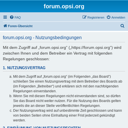
forum.opsi.org
FAQ
Registrieren
Anmelden
S
Foren-Übersicht
u
forum.opsi.org - Nutzungsbedingungen
c
h
Mit dem Zugriff auf „forum.opsi.org“ („https://forum.opsi.org“) wird
zwischen Ihnen und dem Betreiber ein Vertrag mit folgenden
e
Regelungen geschlossen:
1. NUTZUNGSVERTRAG
Mit dem Zugriff auf „forum.opsi.org“ (im Folgenden „das Board“)
schließen Sie einen Nutzungsvertrag mit dem Betreiber des Boards ab
(im Folgenden „Betreiber“) und erklären sich mit den nachfolgenden
Regelungen einverstanden.
Wenn Sie mit diesen Regelungen nicht einverstanden sind, so dürfen
Sie das Board nicht weiter nutzen. Für die Nutzung des Boards gelten
jeweils die an dieser Stelle veröffentlichten Regelungen.
Der Nutzungsvertrag wird auf unbestimmte Zeit geschlossen und kann
von beiden Seiten ohne Einhaltung einer Frist jederzeit gekündigt
werden.