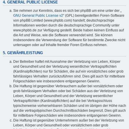
4. GENERAL PUBLIC LICENSE
Sie nehmen zur Kenntnis, dass es sich bei phpBB um eine unter der „
GNU General Public License v2
“ (GPL) bereitgestellten Foren-Software
von phpBB Limited (www.phpbb.com) handelt; deutschsprachige
Informationen werden durch die deutschsprachige Community unter
www.phpbb.de zur Verfügung gestellt. Beide haben keinen Einfluss auf
die Art und Weise, wie die Software verwendet wird. Sie können
insbesondere die Verwendung der Software für bestimmte Zwecke nicht
untersagen oder auf Inhalte fremder Foren Einfluss nehmen.
5. GEWÄHRLEISTUNG
Der Betreiber haftet mit Ausnahme der Verletzung von Leben, Körper
und Gesundheit und der Verletzung wesentlicher Vertragspflichten
(Kardinalpflichten) nur für Schäden, die auf ein vorsätzliches oder grob
fahrlässiges Verhalten zurückzuführen sind. Dies gilt auch für mittelbare
Folgeschäden wie insbesondere entgangenen Gewinn.
Die Haftung ist gegenüber Verbrauchern außer bei vorsätzlichem oder
grob fahrlässigem Verhalten oder bei Schäden aus der Verletzung von
Leben, Körper und Gesundheit und der Verletzung wesentlicher
Vertragspflichten (Kardinalpflichten) auf die bei Vertragsschluss
typischerweise vorhersehbaren Schäden und im übrigen der Höhe nach
auf die vertragstypischen Durchschnittsschäden begrenzt. Dies gilt auch
für mittelbare Folgeschäden wie insbesondere entgangenen Gewinn.
Die Haftung ist gegenüber Unternehmern außer bei der Verletzung von
Leben, Körper und Gesundheit oder vorsätzlichem oder grob