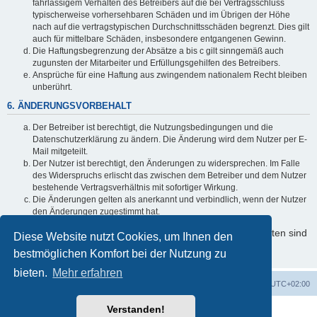
fahrlässigem Verhalten des Betreibers auf die bei Vertragsschluss
typischerweise vorhersehbaren Schäden und im Übrigen der Höhe
nach auf die vertragstypischen Durchschnittsschäden begrenzt. Dies gilt
auch für mittelbare Schäden, insbesondere entgangenen Gewinn.
Die Haftungsbegrenzung der Absätze a bis c gilt sinngemäß auch
zugunsten der Mitarbeiter und Erfüllungsgehilfen des Betreibers.
Ansprüche für eine Haftung aus zwingendem nationalem Recht bleiben
unberührt.
6. ÄNDERUNGSVORBEHALT
Der Betreiber ist berechtigt, die Nutzungsbedingungen und die
Datenschutzerklärung zu ändern. Die Änderung wird dem Nutzer per E-
Mail mitgeteilt.
Der Nutzer ist berechtigt, den Änderungen zu widersprechen. Im Falle
des Widerspruchs erlischt das zwischen dem Betreiber und dem Nutzer
bestehende Vertragsverhältnis mit sofortiger Wirkung.
Die Änderungen gelten als anerkannt und verbindlich, wenn der Nutzer
den Änderungen zugestimmt hat.
Informationen über den Umgang mit Ihren persönlichen Daten sind
Diese Website nutzt Cookies, um Ihnen den
in der Datenschutzerklärung enthalten.
bestmöglichen Komfort bei der Nutzung zu
bieten.
Mehr erfahren
Foren-Übersicht
Alle Cookies löschen
Alle Zeiten sind
UTC+02:00
Verstanden!
Powered by
phpBB
® Forum Software © phpBB Limited