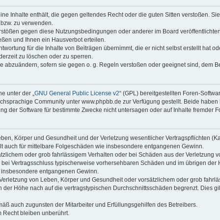
keine Inhalte enthält, die gegen geltendes Recht oder die guten Sitten verstoßen. Si
n bzw. zu verwenden.
erstößen gegen diese Nutzungsbedingungen oder anderer im Board veröffentlicht
ßen und Ihnen ein Hausverbot erteilen.
wortung für die Inhalte von Beiträgen übernimmt, die er nicht selbst erstellt hat 
derzeit zu löschen oder zu sperren.
äge abzuändern, sofern sie gegen o. g. Regeln verstoßen oder geeignet sind, dem 
e unter der „
GNU General Public License v2
“ (GPL) bereitgestellten Foren-Soft
chsprachige Community unter www.phpbb.de zur Verfügung gestellt. Beide haben ke
g der Software für bestimmte Zwecke nicht untersagen oder auf Inhalte fremder F
ben, Körper und Gesundheit und der Verletzung wesentlicher Vertragspflichten (Kard
gilt auch für mittelbare Folgeschäden wie insbesondere entgangenen Gewinn.
ätzlichem oder grob fahrlässigem Verhalten oder bei Schäden aus der Verletzung 
 die bei Vertragsschluss typischerweise vorhersehbaren Schäden und im übrigen de
wie insbesondere entgangenen Gewinn.
erletzung von Leben, Körper und Gesundheit oder vorsätzlichem oder grob fahrläs
der Höhe nach auf die vertragstypischen Durchschnittsschäden begrenzt. Dies gi
mäß auch zugunsten der Mitarbeiter und Erfüllungsgehilfen des Betreibers.
 Recht bleiben unberührt.