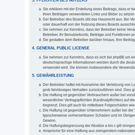
3. PFLICHTEN DES NUTZERS
Sie erklären mit der Erstellung eines Beitrags, dass er 
Ihren Beiträgen verwendeten Links und Bilder zu setze
Der Betreiber des Boards übt das Hausrecht aus. Bei V
oder dauerhaft von der Nutzung dieses Boards ausschlie
Sie nehmen zur Kenntnis, dass der Betreiber keine Verant
Betreiber, Ihr Benutzerkonto, Beiträge und Funktionen je
Sie gestatten dem Betreiber darüber hinaus, Ihre Beitr
4. GENERAL PUBLIC LICENSE
Sie nehmen zur Kenntnis, dass es sich bei phpBB um ein
deutschsprachige Informationen werden durch die deuts
verwendet wird. Sie können insbesondere die Verwendun
5. GEWÄHRLEISTUNG
Der Betreiber haftet mit Ausnahme der Verletzung von Le
grob fahrlässiges Verhalten zurückzuführen sind. Dies 
Die Haftung ist gegenüber Verbrauchern außer bei vors
wesentlicher Vertragspflichten (Kardinalpflichten) auf
begrenzt. Dies gilt auch für mittelbare Folgeschäden 
Die Haftung ist gegenüber Unternehmern außer bei der V
typischerweise vorhersehbaren Schäden und im Übrigen 
Gewinn.
Die Haftungsbegrenzung der Absätze a bis c gilt sinnge
Ansprüche für eine Haftung aus zwingendem nationalem