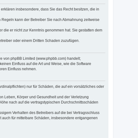
e erklären insbesondere, dass Sie das Recht besitzen, die in
en Regeln kann der Betreiber Sie nach Abmahnung zeitweise
oder die er nicht zur Kenntnis genommen hat. Sie gestatten dem
Betreiber oder einem Dritten Schaden zuzufügen.
ware von phpBB Limited (www.phpbb.com) handelt;
inen Einfluss auf die Art und Weise, wie die Software
oren Einfluss nehmen.
inalpflichten) nur für Schäden, die auf ein vorsätzliches oder
von Leben, Körper und Gesundheit und der Verletzung
r Höhe nach auf die vertragstypischen Durchschnittsschäden
sigem Verhalten des Betreibers auf die bei Vertragsschluss
lt auch für mittelbare Schäden, insbesondere entgangenen