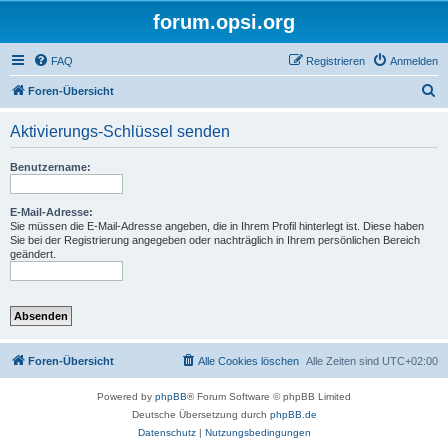
forum.opsi.org
FAQ
Registrieren
Anmelden
S
Foren-Übersicht
u
Aktivierungs-Schlüssel senden
c
h
Benutzername:
e
E-Mail-Adresse:
Sie müssen die E-Mail-Adresse angeben, die in Ihrem Profil hinterlegt ist. Diese haben
Sie bei der Registrierung angegeben oder nachträglich in Ihrem persönlichen Bereich
geändert.
Foren-Übersicht
Alle Cookies löschen
Alle Zeiten sind
UTC+02:00
Powered by
phpBB
® Forum Software © phpBB Limited
Deutsche Übersetzung durch
phpBB.de
Datenschutz
|
Nutzungsbedingungen