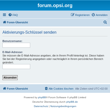
forum.opsi.org
FAQ
Registrieren
Anmelden
S
Foren-Übersicht
u
Aktivierungs-Schlüssel senden
c
h
Benutzername:
e
E-Mail-Adresse:
Sie müssen die E-Mail-Adresse angeben, die in Ihrem Profil hinterlegt ist. Diese haben
Sie bei der Registrierung angegeben oder nachträglich in Ihrem persönlichen Bereich
geändert.
Foren-Übersicht
Alle Cookies löschen
Alle Zeiten sind
UTC+02:00
Powered by
phpBB
® Forum Software © phpBB Limited
Deutsche Übersetzung durch
phpBB.de
Datenschutz
|
Nutzungsbedingungen