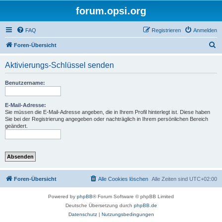
forum.opsi.org
FAQ
Registrieren
Anmelden
S
Foren-Übersicht
u
Aktivierungs-Schlüssel senden
c
h
Benutzername:
e
E-Mail-Adresse:
Sie müssen die E-Mail-Adresse angeben, die in Ihrem Profil hinterlegt ist. Diese haben
Sie bei der Registrierung angegeben oder nachträglich in Ihrem persönlichen Bereich
geändert.
Foren-Übersicht
Alle Cookies löschen
Alle Zeiten sind
UTC+02:00
Powered by
phpBB
® Forum Software © phpBB Limited
Deutsche Übersetzung durch
phpBB.de
Datenschutz
|
Nutzungsbedingungen