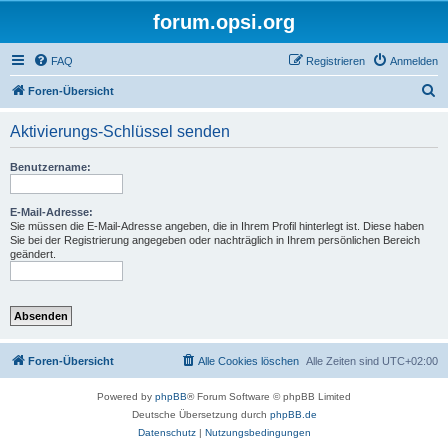
forum.opsi.org
FAQ
Registrieren
Anmelden
S
Foren-Übersicht
u
Aktivierungs-Schlüssel senden
c
h
Benutzername:
e
E-Mail-Adresse:
Sie müssen die E-Mail-Adresse angeben, die in Ihrem Profil hinterlegt ist. Diese haben
Sie bei der Registrierung angegeben oder nachträglich in Ihrem persönlichen Bereich
geändert.
Foren-Übersicht
Alle Cookies löschen
Alle Zeiten sind
UTC+02:00
Powered by
phpBB
® Forum Software © phpBB Limited
Deutsche Übersetzung durch
phpBB.de
Datenschutz
|
Nutzungsbedingungen