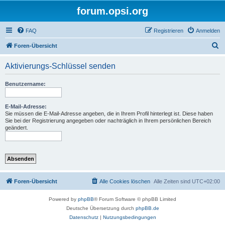
forum.opsi.org
FAQ
Registrieren
Anmelden
S
Foren-Übersicht
u
Aktivierungs-Schlüssel senden
c
h
Benutzername:
e
E-Mail-Adresse:
Sie müssen die E-Mail-Adresse angeben, die in Ihrem Profil hinterlegt ist. Diese haben
Sie bei der Registrierung angegeben oder nachträglich in Ihrem persönlichen Bereich
geändert.
Foren-Übersicht
Alle Cookies löschen
Alle Zeiten sind
UTC+02:00
Powered by
phpBB
® Forum Software © phpBB Limited
Deutsche Übersetzung durch
phpBB.de
Datenschutz
|
Nutzungsbedingungen