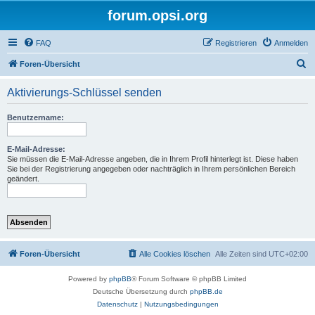
forum.opsi.org
FAQ
Registrieren
Anmelden
S
Foren-Übersicht
u
Aktivierungs-Schlüssel senden
c
h
Benutzername:
e
E-Mail-Adresse:
Sie müssen die E-Mail-Adresse angeben, die in Ihrem Profil hinterlegt ist. Diese haben
Sie bei der Registrierung angegeben oder nachträglich in Ihrem persönlichen Bereich
geändert.
Foren-Übersicht
Alle Cookies löschen
Alle Zeiten sind
UTC+02:00
Powered by
phpBB
® Forum Software © phpBB Limited
Deutsche Übersetzung durch
phpBB.de
Datenschutz
|
Nutzungsbedingungen