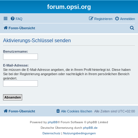
forum.opsi.org
FAQ
Registrieren
Anmelden
S
Foren-Übersicht
u
Aktivierungs-Schlüssel senden
c
h
Benutzername:
e
E-Mail-Adresse:
Sie müssen die E-Mail-Adresse angeben, die in Ihrem Profil hinterlegt ist. Diese haben
Sie bei der Registrierung angegeben oder nachträglich in Ihrem persönlichen Bereich
geändert.
Foren-Übersicht
Alle Cookies löschen
Alle Zeiten sind
UTC+02:00
Powered by
phpBB
® Forum Software © phpBB Limited
Deutsche Übersetzung durch
phpBB.de
Datenschutz
|
Nutzungsbedingungen