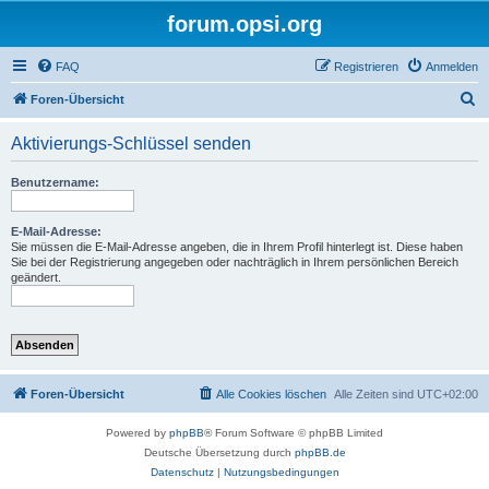
forum.opsi.org
FAQ
Registrieren
Anmelden
S
Foren-Übersicht
u
Aktivierungs-Schlüssel senden
c
h
Benutzername:
e
E-Mail-Adresse:
Sie müssen die E-Mail-Adresse angeben, die in Ihrem Profil hinterlegt ist. Diese haben
Sie bei der Registrierung angegeben oder nachträglich in Ihrem persönlichen Bereich
geändert.
Foren-Übersicht
Alle Cookies löschen
Alle Zeiten sind
UTC+02:00
Powered by
phpBB
® Forum Software © phpBB Limited
Deutsche Übersetzung durch
phpBB.de
Datenschutz
|
Nutzungsbedingungen