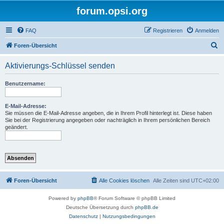
forum.opsi.org
FAQ
Registrieren
Anmelden
S
Foren-Übersicht
u
Aktivierungs-Schlüssel senden
c
h
Benutzername:
e
E-Mail-Adresse:
Sie müssen die E-Mail-Adresse angeben, die in Ihrem Profil hinterlegt ist. Diese haben
Sie bei der Registrierung angegeben oder nachträglich in Ihrem persönlichen Bereich
geändert.
Foren-Übersicht
Alle Cookies löschen
Alle Zeiten sind
UTC+02:00
Powered by
phpBB
® Forum Software © phpBB Limited
Deutsche Übersetzung durch
phpBB.de
Datenschutz
|
Nutzungsbedingungen