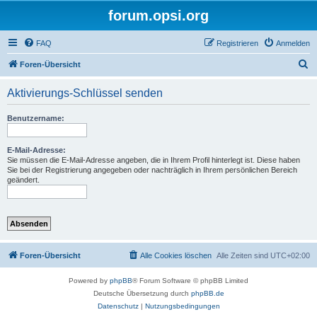
forum.opsi.org
FAQ
Registrieren
Anmelden
S
Foren-Übersicht
u
Aktivierungs-Schlüssel senden
c
h
Benutzername:
e
E-Mail-Adresse:
Sie müssen die E-Mail-Adresse angeben, die in Ihrem Profil hinterlegt ist. Diese haben
Sie bei der Registrierung angegeben oder nachträglich in Ihrem persönlichen Bereich
geändert.
Foren-Übersicht
Alle Cookies löschen
Alle Zeiten sind
UTC+02:00
Powered by
phpBB
® Forum Software © phpBB Limited
Deutsche Übersetzung durch
phpBB.de
Datenschutz
|
Nutzungsbedingungen