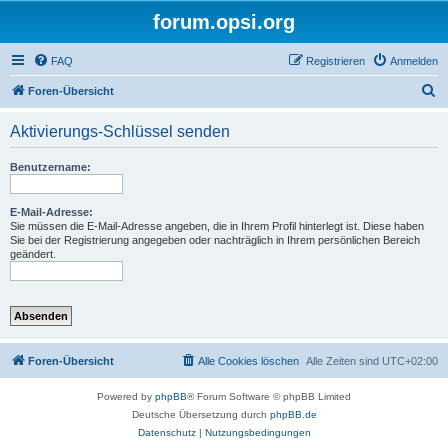
forum.opsi.org
FAQ
Registrieren
Anmelden
S
Foren-Übersicht
u
Aktivierungs-Schlüssel senden
c
h
Benutzername:
e
E-Mail-Adresse:
Sie müssen die E-Mail-Adresse angeben, die in Ihrem Profil hinterlegt ist. Diese haben
Sie bei der Registrierung angegeben oder nachträglich in Ihrem persönlichen Bereich
geändert.
Foren-Übersicht
Alle Cookies löschen
Alle Zeiten sind
UTC+02:00
Powered by
phpBB
® Forum Software © phpBB Limited
Deutsche Übersetzung durch
phpBB.de
Datenschutz
|
Nutzungsbedingungen