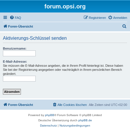
forum.opsi.org
FAQ
Registrieren
Anmelden
S
Foren-Übersicht
u
Aktivierungs-Schlüssel senden
c
h
Benutzername:
e
E-Mail-Adresse:
Sie müssen die E-Mail-Adresse angeben, die in Ihrem Profil hinterlegt ist. Diese haben
Sie bei der Registrierung angegeben oder nachträglich in Ihrem persönlichen Bereich
geändert.
Foren-Übersicht
Alle Cookies löschen
Alle Zeiten sind
UTC+02:00
Powered by
phpBB
® Forum Software © phpBB Limited
Deutsche Übersetzung durch
phpBB.de
Datenschutz
|
Nutzungsbedingungen