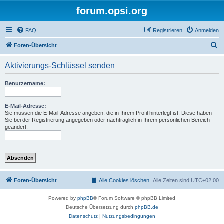
forum.opsi.org
FAQ
Registrieren
Anmelden
S
Foren-Übersicht
u
Aktivierungs-Schlüssel senden
c
h
Benutzername:
e
E-Mail-Adresse:
Sie müssen die E-Mail-Adresse angeben, die in Ihrem Profil hinterlegt ist. Diese haben
Sie bei der Registrierung angegeben oder nachträglich in Ihrem persönlichen Bereich
geändert.
Foren-Übersicht
Alle Cookies löschen
Alle Zeiten sind
UTC+02:00
Powered by
phpBB
® Forum Software © phpBB Limited
Deutsche Übersetzung durch
phpBB.de
Datenschutz
|
Nutzungsbedingungen