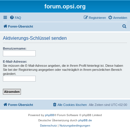
forum.opsi.org
FAQ
Registrieren
Anmelden
S
Foren-Übersicht
u
Aktivierungs-Schlüssel senden
c
h
Benutzername:
e
E-Mail-Adresse:
Sie müssen die E-Mail-Adresse angeben, die in Ihrem Profil hinterlegt ist. Diese haben
Sie bei der Registrierung angegeben oder nachträglich in Ihrem persönlichen Bereich
geändert.
Foren-Übersicht
Alle Cookies löschen
Alle Zeiten sind
UTC+02:00
Powered by
phpBB
® Forum Software © phpBB Limited
Deutsche Übersetzung durch
phpBB.de
Datenschutz
|
Nutzungsbedingungen