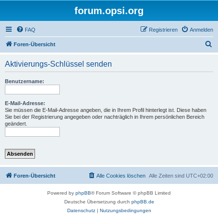
forum.opsi.org
FAQ
Registrieren
Anmelden
S
Foren-Übersicht
u
Aktivierungs-Schlüssel senden
c
h
Benutzername:
e
E-Mail-Adresse:
Sie müssen die E-Mail-Adresse angeben, die in Ihrem Profil hinterlegt ist. Diese haben
Sie bei der Registrierung angegeben oder nachträglich in Ihrem persönlichen Bereich
geändert.
Foren-Übersicht
Alle Cookies löschen
Alle Zeiten sind
UTC+02:00
Powered by
phpBB
® Forum Software © phpBB Limited
Deutsche Übersetzung durch
phpBB.de
Datenschutz
|
Nutzungsbedingungen