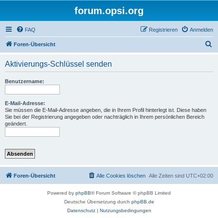
forum.opsi.org
FAQ
Registrieren
Anmelden
S
Foren-Übersicht
u
Aktivierungs-Schlüssel senden
c
h
Benutzername:
e
E-Mail-Adresse:
Sie müssen die E-Mail-Adresse angeben, die in Ihrem Profil hinterlegt ist. Diese haben
Sie bei der Registrierung angegeben oder nachträglich in Ihrem persönlichen Bereich
geändert.
Foren-Übersicht
Alle Cookies löschen
Alle Zeiten sind
UTC+02:00
Powered by
phpBB
® Forum Software © phpBB Limited
Deutsche Übersetzung durch
phpBB.de
Datenschutz
|
Nutzungsbedingungen