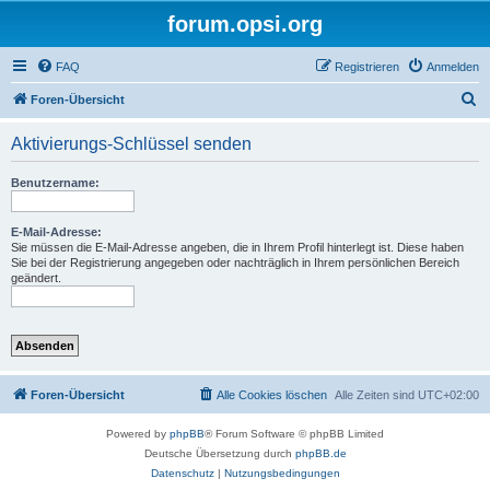
forum.opsi.org
FAQ
Registrieren
Anmelden
S
Foren-Übersicht
u
Aktivierungs-Schlüssel senden
c
h
Benutzername:
e
E-Mail-Adresse:
Sie müssen die E-Mail-Adresse angeben, die in Ihrem Profil hinterlegt ist. Diese haben
Sie bei der Registrierung angegeben oder nachträglich in Ihrem persönlichen Bereich
geändert.
Foren-Übersicht
Alle Cookies löschen
Alle Zeiten sind
UTC+02:00
Powered by
phpBB
® Forum Software © phpBB Limited
Deutsche Übersetzung durch
phpBB.de
Datenschutz
|
Nutzungsbedingungen