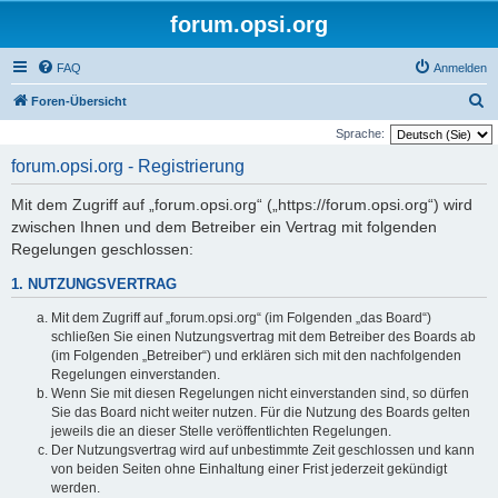
forum.opsi.org
FAQ
Anmelden
S
Foren-Übersicht
u
Sprache:
c
forum.opsi.org - Registrierung
h
Mit dem Zugriff auf „forum.opsi.org“ („https://forum.opsi.org“) wird
e
zwischen Ihnen und dem Betreiber ein Vertrag mit folgenden
Regelungen geschlossen:
1. NUTZUNGSVERTRAG
Mit dem Zugriff auf „forum.opsi.org“ (im Folgenden „das Board“)
schließen Sie einen Nutzungsvertrag mit dem Betreiber des Boards ab
(im Folgenden „Betreiber“) und erklären sich mit den nachfolgenden
Regelungen einverstanden.
Wenn Sie mit diesen Regelungen nicht einverstanden sind, so dürfen
Sie das Board nicht weiter nutzen. Für die Nutzung des Boards gelten
jeweils die an dieser Stelle veröffentlichten Regelungen.
Der Nutzungsvertrag wird auf unbestimmte Zeit geschlossen und kann
von beiden Seiten ohne Einhaltung einer Frist jederzeit gekündigt
werden.