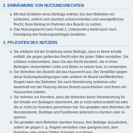
2. EINRÄUMUNG VON NUTZUNGSRECHTEN
Mit dem Erstellen eines Beitrags erteilen Sie dem Betreiber ein
einfaches, zeitlich und räumlich unbeschränktes und unentgeltliches
Recht, Ihren Beitrag im Rahmen des Boards zu nutzen.
Das Nutzungsrecht nach Punkt 2, Unterpunkt a bleibt auch nach
Kündigung des Nutzungsvertrages bestehen.
3. PFLICHTEN DES NUTZERS
Sie erklären mit der Erstellung eines Beitrags, dass er keine Inhalte
enthält, die gegen geltendes Recht oder die guten Sitten verstoßen. Sie
erklären insbesondere, dass Sie das Recht besitzen, die in Ihren
Beiträgen verwendeten Links und Bilder zu setzen bzw. zu verwenden.
Der Betreiber des Boards übt das Hausrecht aus. Bei Verstößen gegen
diese Nutzungsbedingungen oder anderer im Board veröffentlichten
Regeln kann der Betreiber Sie nach Abmahnung zeitweise oder
dauerhaft von der Nutzung dieses Boards ausschließen und Ihnen ein
Hausverbot erteilen.
Sie nehmen zur Kenntnis, dass der Betreiber keine Verantwortung für
die Inhalte von Beiträgen übernimmt, die er nicht selbst erstellt hat oder
die er nicht zur Kenntnis genommen hat. Sie gestatten dem Betreiber, Ihr
Benutzerkonto, Beiträge und Funktionen jederzeit zu löschen oder zu
sperren.
Sie gestatten dem Betreiber darüber hinaus, Ihre Beiträge abzuändern,
sofern sie gegen o. g. Regeln verstoßen oder geeignet sind, dem
Betreiber oder einem Dritten Schaden zuzufügen.