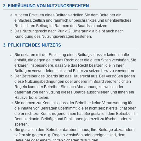
2. EINRÄUMUNG VON NUTZUNGSRECHTEN
Mit dem Erstellen eines Beitrags erteilen Sie dem Betreiber ein
einfaches, zeitlich und räumlich unbeschränktes und unentgeltliches
Recht, Ihren Beitrag im Rahmen des Boards zu nutzen.
Das Nutzungsrecht nach Punkt 2, Unterpunkt a bleibt auch nach
Kündigung des Nutzungsvertrages bestehen.
3. PFLICHTEN DES NUTZERS
Sie erklären mit der Erstellung eines Beitrags, dass er keine Inhalte
enthält, die gegen geltendes Recht oder die guten Sitten verstoßen. Sie
erklären insbesondere, dass Sie das Recht besitzen, die in Ihren
Beiträgen verwendeten Links und Bilder zu setzen bzw. zu verwenden.
Der Betreiber des Boards übt das Hausrecht aus. Bei Verstößen gegen
diese Nutzungsbedingungen oder anderer im Board veröffentlichten
Regeln kann der Betreiber Sie nach Abmahnung zeitweise oder
dauerhaft von der Nutzung dieses Boards ausschließen und Ihnen ein
Hausverbot erteilen.
Sie nehmen zur Kenntnis, dass der Betreiber keine Verantwortung für
die Inhalte von Beiträgen übernimmt, die er nicht selbst erstellt hat oder
die er nicht zur Kenntnis genommen hat. Sie gestatten dem Betreiber, Ihr
Benutzerkonto, Beiträge und Funktionen jederzeit zu löschen oder zu
sperren.
Sie gestatten dem Betreiber darüber hinaus, Ihre Beiträge abzuändern,
sofern sie gegen o. g. Regeln verstoßen oder geeignet sind, dem
Betreiber oder einem Dritten Schaden zuzufügen.