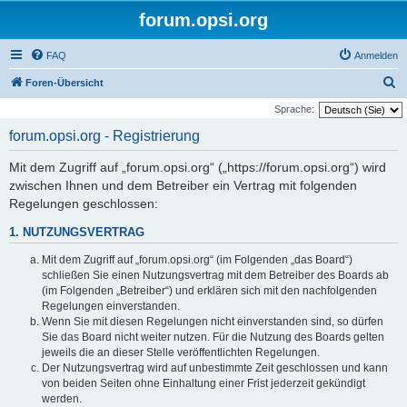
forum.opsi.org
FAQ
Anmelden
S
Foren-Übersicht
u
Sprache:
c
forum.opsi.org - Registrierung
h
Mit dem Zugriff auf „forum.opsi.org“ („https://forum.opsi.org“) wird
e
zwischen Ihnen und dem Betreiber ein Vertrag mit folgenden
Regelungen geschlossen:
1. NUTZUNGSVERTRAG
Mit dem Zugriff auf „forum.opsi.org“ (im Folgenden „das Board“)
schließen Sie einen Nutzungsvertrag mit dem Betreiber des Boards ab
(im Folgenden „Betreiber“) und erklären sich mit den nachfolgenden
Regelungen einverstanden.
Wenn Sie mit diesen Regelungen nicht einverstanden sind, so dürfen
Sie das Board nicht weiter nutzen. Für die Nutzung des Boards gelten
jeweils die an dieser Stelle veröffentlichten Regelungen.
Der Nutzungsvertrag wird auf unbestimmte Zeit geschlossen und kann
von beiden Seiten ohne Einhaltung einer Frist jederzeit gekündigt
werden.