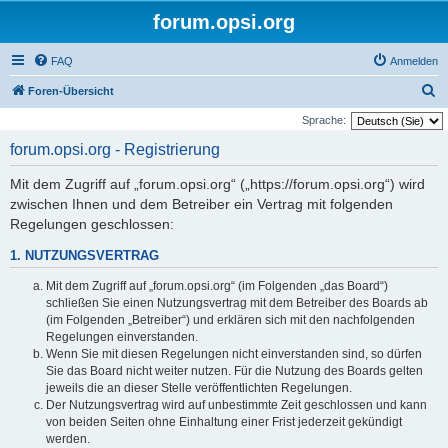
forum.opsi.org
FAQ
Anmelden
S
Foren-Übersicht
u
Sprache:
c
forum.opsi.org - Registrierung
h
Mit dem Zugriff auf „forum.opsi.org“ („https://forum.opsi.org“) wird
e
zwischen Ihnen und dem Betreiber ein Vertrag mit folgenden
Regelungen geschlossen:
1. NUTZUNGSVERTRAG
Mit dem Zugriff auf „forum.opsi.org“ (im Folgenden „das Board“)
schließen Sie einen Nutzungsvertrag mit dem Betreiber des Boards ab
(im Folgenden „Betreiber“) und erklären sich mit den nachfolgenden
Regelungen einverstanden.
Wenn Sie mit diesen Regelungen nicht einverstanden sind, so dürfen
Sie das Board nicht weiter nutzen. Für die Nutzung des Boards gelten
jeweils die an dieser Stelle veröffentlichten Regelungen.
Der Nutzungsvertrag wird auf unbestimmte Zeit geschlossen und kann
von beiden Seiten ohne Einhaltung einer Frist jederzeit gekündigt
werden.