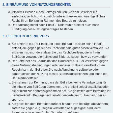
2. EINRÄUMUNG VON NUTZUNGSRECHTEN
Mit dem Erstellen eines Beitrags erteilen Sie dem Betreiber ein
einfaches, zeitlich und räumlich unbeschränktes und unentgeltliches
Recht, Ihren Beitrag im Rahmen des Boards zu nutzen.
Das Nutzungsrecht nach Punkt 2, Unterpunkt a bleibt auch nach
Kündigung des Nutzungsvertrages bestehen.
3. PFLICHTEN DES NUTZERS
Sie erklären mit der Erstellung eines Beitrags, dass er keine Inhalte
enthält, die gegen geltendes Recht oder die guten Sitten verstoßen. Sie
erklären insbesondere, dass Sie das Recht besitzen, die in Ihren
Beiträgen verwendeten Links und Bilder zu setzen bzw. zu verwenden.
Der Betreiber des Boards übt das Hausrecht aus. Bei Verstößen gegen
diese Nutzungsbedingungen oder anderer im Board veröffentlichten
Regeln kann der Betreiber Sie nach Abmahnung zeitweise oder
dauerhaft von der Nutzung dieses Boards ausschließen und Ihnen ein
Hausverbot erteilen.
Sie nehmen zur Kenntnis, dass der Betreiber keine Verantwortung für
die Inhalte von Beiträgen übernimmt, die er nicht selbst erstellt hat oder
die er nicht zur Kenntnis genommen hat. Sie gestatten dem Betreiber, Ihr
Benutzerkonto, Beiträge und Funktionen jederzeit zu löschen oder zu
sperren.
Sie gestatten dem Betreiber darüber hinaus, Ihre Beiträge abzuändern,
sofern sie gegen o. g. Regeln verstoßen oder geeignet sind, dem
Betreiber oder einem Dritten Schaden zuzufügen.