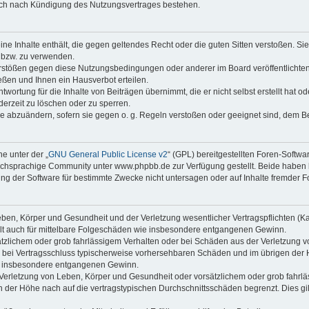
auch nach Kündigung des Nutzungsvertrages bestehen.
keine Inhalte enthält, die gegen geltendes Recht oder die guten Sitten verstoßen. Si
n bzw. zu verwenden.
erstößen gegen diese Nutzungsbedingungen oder anderer im Board veröffentlicht
ßen und Ihnen ein Hausverbot erteilen.
wortung für die Inhalte von Beiträgen übernimmt, die er nicht selbst erstellt hat 
derzeit zu löschen oder zu sperren.
äge abzuändern, sofern sie gegen o. g. Regeln verstoßen oder geeignet sind, dem 
e unter der „
GNU General Public License v2
“ (GPL) bereitgestellten Foren-Soft
chsprachige Community unter www.phpbb.de zur Verfügung gestellt. Beide haben ke
g der Software für bestimmte Zwecke nicht untersagen oder auf Inhalte fremder F
ben, Körper und Gesundheit und der Verletzung wesentlicher Vertragspflichten (Kard
gilt auch für mittelbare Folgeschäden wie insbesondere entgangenen Gewinn.
ätzlichem oder grob fahrlässigem Verhalten oder bei Schäden aus der Verletzung 
 die bei Vertragsschluss typischerweise vorhersehbaren Schäden und im übrigen de
wie insbesondere entgangenen Gewinn.
erletzung von Leben, Körper und Gesundheit oder vorsätzlichem oder grob fahrläs
der Höhe nach auf die vertragstypischen Durchschnittsschäden begrenzt. Dies gi