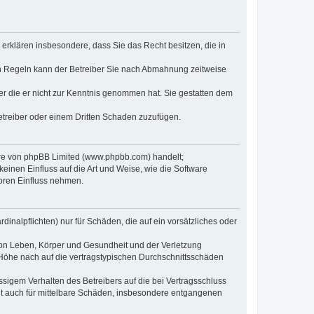
e erklären insbesondere, dass Sie das Recht besitzen, die in
en Regeln kann der Betreiber Sie nach Abmahnung zeitweise
oder die er nicht zur Kenntnis genommen hat. Sie gestatten dem
Betreiber oder einem Dritten Schaden zuzufügen.
ware von phpBB Limited (www.phpbb.com) handelt;
inen Einfluss auf die Art und Weise, wie die Software
oren Einfluss nehmen.
inalpflichten) nur für Schäden, die auf ein vorsätzliches oder
von Leben, Körper und Gesundheit und der Verletzung
r Höhe nach auf die vertragstypischen Durchschnittsschäden
sigem Verhalten des Betreibers auf die bei Vertragsschluss
lt auch für mittelbare Schäden, insbesondere entgangenen