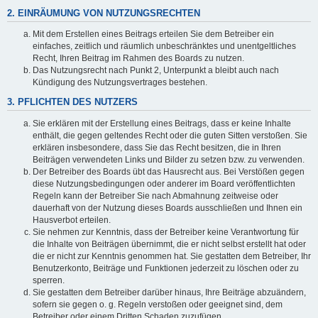
2. EINRÄUMUNG VON NUTZUNGSRECHTEN
Mit dem Erstellen eines Beitrags erteilen Sie dem Betreiber ein
einfaches, zeitlich und räumlich unbeschränktes und unentgeltliches
Recht, Ihren Beitrag im Rahmen des Boards zu nutzen.
Das Nutzungsrecht nach Punkt 2, Unterpunkt a bleibt auch nach
Kündigung des Nutzungsvertrages bestehen.
3. PFLICHTEN DES NUTZERS
Sie erklären mit der Erstellung eines Beitrags, dass er keine Inhalte
enthält, die gegen geltendes Recht oder die guten Sitten verstoßen. Sie
erklären insbesondere, dass Sie das Recht besitzen, die in Ihren
Beiträgen verwendeten Links und Bilder zu setzen bzw. zu verwenden.
Der Betreiber des Boards übt das Hausrecht aus. Bei Verstößen gegen
diese Nutzungsbedingungen oder anderer im Board veröffentlichten
Regeln kann der Betreiber Sie nach Abmahnung zeitweise oder
dauerhaft von der Nutzung dieses Boards ausschließen und Ihnen ein
Hausverbot erteilen.
Sie nehmen zur Kenntnis, dass der Betreiber keine Verantwortung für
die Inhalte von Beiträgen übernimmt, die er nicht selbst erstellt hat oder
die er nicht zur Kenntnis genommen hat. Sie gestatten dem Betreiber, Ihr
Benutzerkonto, Beiträge und Funktionen jederzeit zu löschen oder zu
sperren.
Sie gestatten dem Betreiber darüber hinaus, Ihre Beiträge abzuändern,
sofern sie gegen o. g. Regeln verstoßen oder geeignet sind, dem
Betreiber oder einem Dritten Schaden zuzufügen.