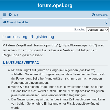
forum.opsi.org
FAQ
Anmelden
S
Foren-Übersicht
u
Sprache:
c
forum.opsi.org - Registrierung
h
Mit dem Zugriff auf „forum.opsi.org“ („https://forum.opsi.org“) wird
e
zwischen Ihnen und dem Betreiber ein Vertrag mit folgenden
Regelungen geschlossen:
1. NUTZUNGSVERTRAG
Mit dem Zugriff auf „forum.opsi.org“ (im Folgenden „das Board“)
schließen Sie einen Nutzungsvertrag mit dem Betreiber des Boards ab
(im Folgenden „Betreiber“) und erklären sich mit den nachfolgenden
Regelungen einverstanden.
Wenn Sie mit diesen Regelungen nicht einverstanden sind, so dürfen
Sie das Board nicht weiter nutzen. Für die Nutzung des Boards gelten
jeweils die an dieser Stelle veröffentlichten Regelungen.
Der Nutzungsvertrag wird auf unbestimmte Zeit geschlossen und kann
von beiden Seiten ohne Einhaltung einer Frist jederzeit gekündigt
werden.