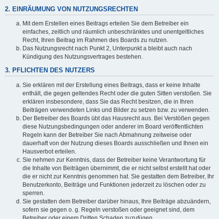
2. EINRÄUMUNG VON NUTZUNGSRECHTEN
Mit dem Erstellen eines Beitrags erteilen Sie dem Betreiber ein
einfaches, zeitlich und räumlich unbeschränktes und unentgeltliches
Recht, Ihren Beitrag im Rahmen des Boards zu nutzen.
Das Nutzungsrecht nach Punkt 2, Unterpunkt a bleibt auch nach
Kündigung des Nutzungsvertrages bestehen.
3. PFLICHTEN DES NUTZERS
Sie erklären mit der Erstellung eines Beitrags, dass er keine Inhalte
enthält, die gegen geltendes Recht oder die guten Sitten verstoßen. Sie
erklären insbesondere, dass Sie das Recht besitzen, die in Ihren
Beiträgen verwendeten Links und Bilder zu setzen bzw. zu verwenden.
Der Betreiber des Boards übt das Hausrecht aus. Bei Verstößen gegen
diese Nutzungsbedingungen oder anderer im Board veröffentlichten
Regeln kann der Betreiber Sie nach Abmahnung zeitweise oder
dauerhaft von der Nutzung dieses Boards ausschließen und Ihnen ein
Hausverbot erteilen.
Sie nehmen zur Kenntnis, dass der Betreiber keine Verantwortung für
die Inhalte von Beiträgen übernimmt, die er nicht selbst erstellt hat oder
die er nicht zur Kenntnis genommen hat. Sie gestatten dem Betreiber, Ihr
Benutzerkonto, Beiträge und Funktionen jederzeit zu löschen oder zu
sperren.
Sie gestatten dem Betreiber darüber hinaus, Ihre Beiträge abzuändern,
sofern sie gegen o. g. Regeln verstoßen oder geeignet sind, dem
Betreiber oder einem Dritten Schaden zuzufügen.