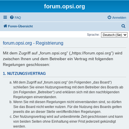
forum.opsi.org
FAQ
Anmelden
S
Foren-Übersicht
u
Sprache:
c
forum.opsi.org - Registrierung
h
Mit dem Zugriff auf „forum.opsi.org“ („https://forum.opsi.org“) wird
e
zwischen Ihnen und dem Betreiber ein Vertrag mit folgenden
Regelungen geschlossen:
1. NUTZUNGSVERTRAG
Mit dem Zugriff auf „forum.opsi.org“ (im Folgenden „das Board“)
schließen Sie einen Nutzungsvertrag mit dem Betreiber des Boards ab
(im Folgenden „Betreiber“) und erklären sich mit den nachfolgenden
Regelungen einverstanden.
Wenn Sie mit diesen Regelungen nicht einverstanden sind, so dürfen
Sie das Board nicht weiter nutzen. Für die Nutzung des Boards gelten
jeweils die an dieser Stelle veröffentlichten Regelungen.
Der Nutzungsvertrag wird auf unbestimmte Zeit geschlossen und kann
von beiden Seiten ohne Einhaltung einer Frist jederzeit gekündigt
werden.