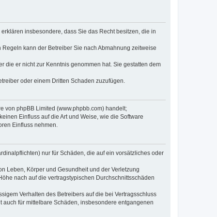
e erklären insbesondere, dass Sie das Recht besitzen, die in
en Regeln kann der Betreiber Sie nach Abmahnung zeitweise
oder die er nicht zur Kenntnis genommen hat. Sie gestatten dem
Betreiber oder einem Dritten Schaden zuzufügen.
ware von phpBB Limited (www.phpbb.com) handelt;
inen Einfluss auf die Art und Weise, wie die Software
oren Einfluss nehmen.
inalpflichten) nur für Schäden, die auf ein vorsätzliches oder
von Leben, Körper und Gesundheit und der Verletzung
r Höhe nach auf die vertragstypischen Durchschnittsschäden
sigem Verhalten des Betreibers auf die bei Vertragsschluss
lt auch für mittelbare Schäden, insbesondere entgangenen