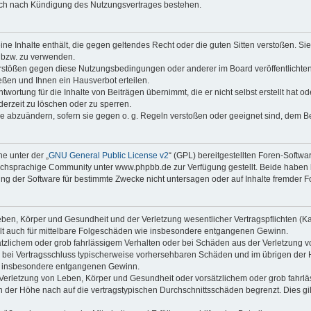
auch nach Kündigung des Nutzungsvertrages bestehen.
keine Inhalte enthält, die gegen geltendes Recht oder die guten Sitten verstoßen. Si
n bzw. zu verwenden.
erstößen gegen diese Nutzungsbedingungen oder anderer im Board veröffentlicht
ßen und Ihnen ein Hausverbot erteilen.
wortung für die Inhalte von Beiträgen übernimmt, die er nicht selbst erstellt hat 
derzeit zu löschen oder zu sperren.
äge abzuändern, sofern sie gegen o. g. Regeln verstoßen oder geeignet sind, dem 
e unter der „
GNU General Public License v2
“ (GPL) bereitgestellten Foren-Soft
chsprachige Community unter www.phpbb.de zur Verfügung gestellt. Beide haben ke
g der Software für bestimmte Zwecke nicht untersagen oder auf Inhalte fremder F
ben, Körper und Gesundheit und der Verletzung wesentlicher Vertragspflichten (Kard
gilt auch für mittelbare Folgeschäden wie insbesondere entgangenen Gewinn.
ätzlichem oder grob fahrlässigem Verhalten oder bei Schäden aus der Verletzung 
 die bei Vertragsschluss typischerweise vorhersehbaren Schäden und im übrigen de
wie insbesondere entgangenen Gewinn.
erletzung von Leben, Körper und Gesundheit oder vorsätzlichem oder grob fahrläs
der Höhe nach auf die vertragstypischen Durchschnittsschäden begrenzt. Dies gi