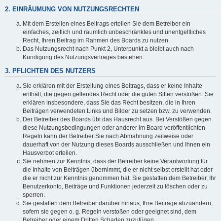
2. EINRÄUMUNG VON NUTZUNGSRECHTEN
Mit dem Erstellen eines Beitrags erteilen Sie dem Betreiber ein
einfaches, zeitlich und räumlich unbeschränktes und unentgeltliches
Recht, Ihren Beitrag im Rahmen des Boards zu nutzen.
Das Nutzungsrecht nach Punkt 2, Unterpunkt a bleibt auch nach
Kündigung des Nutzungsvertrages bestehen.
3. PFLICHTEN DES NUTZERS
Sie erklären mit der Erstellung eines Beitrags, dass er keine Inhalte
enthält, die gegen geltendes Recht oder die guten Sitten verstoßen. Sie
erklären insbesondere, dass Sie das Recht besitzen, die in Ihren
Beiträgen verwendeten Links und Bilder zu setzen bzw. zu verwenden.
Der Betreiber des Boards übt das Hausrecht aus. Bei Verstößen gegen
diese Nutzungsbedingungen oder anderer im Board veröffentlichten
Regeln kann der Betreiber Sie nach Abmahnung zeitweise oder
dauerhaft von der Nutzung dieses Boards ausschließen und Ihnen ein
Hausverbot erteilen.
Sie nehmen zur Kenntnis, dass der Betreiber keine Verantwortung für
die Inhalte von Beiträgen übernimmt, die er nicht selbst erstellt hat oder
die er nicht zur Kenntnis genommen hat. Sie gestatten dem Betreiber, Ihr
Benutzerkonto, Beiträge und Funktionen jederzeit zu löschen oder zu
sperren.
Sie gestatten dem Betreiber darüber hinaus, Ihre Beiträge abzuändern,
sofern sie gegen o. g. Regeln verstoßen oder geeignet sind, dem
Betreiber oder einem Dritten Schaden zuzufügen.