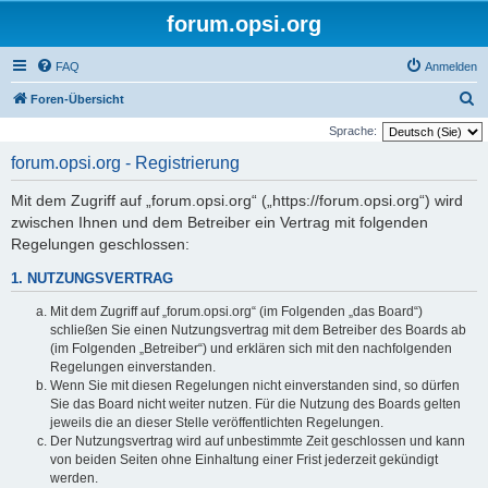
forum.opsi.org
FAQ
Anmelden
S
Foren-Übersicht
u
Sprache:
c
forum.opsi.org - Registrierung
h
Mit dem Zugriff auf „forum.opsi.org“ („https://forum.opsi.org“) wird
e
zwischen Ihnen und dem Betreiber ein Vertrag mit folgenden
Regelungen geschlossen:
1. NUTZUNGSVERTRAG
Mit dem Zugriff auf „forum.opsi.org“ (im Folgenden „das Board“)
schließen Sie einen Nutzungsvertrag mit dem Betreiber des Boards ab
(im Folgenden „Betreiber“) und erklären sich mit den nachfolgenden
Regelungen einverstanden.
Wenn Sie mit diesen Regelungen nicht einverstanden sind, so dürfen
Sie das Board nicht weiter nutzen. Für die Nutzung des Boards gelten
jeweils die an dieser Stelle veröffentlichten Regelungen.
Der Nutzungsvertrag wird auf unbestimmte Zeit geschlossen und kann
von beiden Seiten ohne Einhaltung einer Frist jederzeit gekündigt
werden.