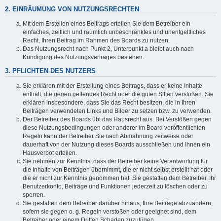
2. EINRÄUMUNG VON NUTZUNGSRECHTEN
Mit dem Erstellen eines Beitrags erteilen Sie dem Betreiber ein
einfaches, zeitlich und räumlich unbeschränktes und unentgeltliches
Recht, Ihren Beitrag im Rahmen des Boards zu nutzen.
Das Nutzungsrecht nach Punkt 2, Unterpunkt a bleibt auch nach
Kündigung des Nutzungsvertrages bestehen.
3. PFLICHTEN DES NUTZERS
Sie erklären mit der Erstellung eines Beitrags, dass er keine Inhalte
enthält, die gegen geltendes Recht oder die guten Sitten verstoßen. Sie
erklären insbesondere, dass Sie das Recht besitzen, die in Ihren
Beiträgen verwendeten Links und Bilder zu setzen bzw. zu verwenden.
Der Betreiber des Boards übt das Hausrecht aus. Bei Verstößen gegen
diese Nutzungsbedingungen oder anderer im Board veröffentlichten
Regeln kann der Betreiber Sie nach Abmahnung zeitweise oder
dauerhaft von der Nutzung dieses Boards ausschließen und Ihnen ein
Hausverbot erteilen.
Sie nehmen zur Kenntnis, dass der Betreiber keine Verantwortung für
die Inhalte von Beiträgen übernimmt, die er nicht selbst erstellt hat oder
die er nicht zur Kenntnis genommen hat. Sie gestatten dem Betreiber, Ihr
Benutzerkonto, Beiträge und Funktionen jederzeit zu löschen oder zu
sperren.
Sie gestatten dem Betreiber darüber hinaus, Ihre Beiträge abzuändern,
sofern sie gegen o. g. Regeln verstoßen oder geeignet sind, dem
Betreiber oder einem Dritten Schaden zuzufügen.