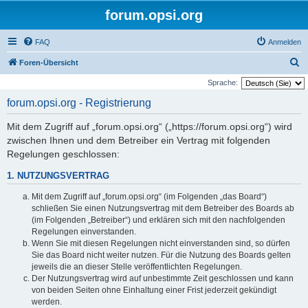
forum.opsi.org
FAQ
Anmelden
S
Foren-Übersicht
u
Sprache:
c
forum.opsi.org - Registrierung
h
Mit dem Zugriff auf „forum.opsi.org“ („https://forum.opsi.org“) wird
e
zwischen Ihnen und dem Betreiber ein Vertrag mit folgenden
Regelungen geschlossen:
1. NUTZUNGSVERTRAG
Mit dem Zugriff auf „forum.opsi.org“ (im Folgenden „das Board“)
schließen Sie einen Nutzungsvertrag mit dem Betreiber des Boards ab
(im Folgenden „Betreiber“) und erklären sich mit den nachfolgenden
Regelungen einverstanden.
Wenn Sie mit diesen Regelungen nicht einverstanden sind, so dürfen
Sie das Board nicht weiter nutzen. Für die Nutzung des Boards gelten
jeweils die an dieser Stelle veröffentlichten Regelungen.
Der Nutzungsvertrag wird auf unbestimmte Zeit geschlossen und kann
von beiden Seiten ohne Einhaltung einer Frist jederzeit gekündigt
werden.