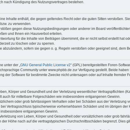
auch nach Kündigung des Nutzungsvertrages bestehen.
keine Inhalte enthält, die gegen geltendes Recht oder die guten Sitten verstoßen. Si
n bzw. zu verwenden.
erstößen gegen diese Nutzungsbedingungen oder anderer im Board veröffentlicht
ßen und Ihnen ein Hausverbot erteilen.
wortung für die Inhalte von Beiträgen übernimmt, die er nicht selbst erstellt hat 
derzeit zu löschen oder zu sperren.
äge abzuändern, sofern sie gegen o. g. Regeln verstoßen oder geeignet sind, dem 
e unter der „
GNU General Public License v2
“ (GPL) bereitgestellten Foren-Soft
chsprachige Community unter www.phpbb.de zur Verfügung gestellt. Beide haben ke
g der Software für bestimmte Zwecke nicht untersagen oder auf Inhalte fremder F
ben, Körper und Gesundheit und der Verletzung wesentlicher Vertragspflichten (Kard
gilt auch für mittelbare Folgeschäden wie insbesondere entgangenen Gewinn.
ätzlichem oder grob fahrlässigem Verhalten oder bei Schäden aus der Verletzung 
 die bei Vertragsschluss typischerweise vorhersehbaren Schäden und im übrigen de
wie insbesondere entgangenen Gewinn.
erletzung von Leben, Körper und Gesundheit oder vorsätzlichem oder grob fahrläs
der Höhe nach auf die vertragstypischen Durchschnittsschäden begrenzt. Dies gi