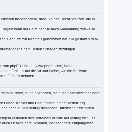
e erklären insbesondere, dass Sie das Recht besitzen, die in
en Regeln kann der Betreiber Sie nach Abmahnung zeitweise
oder die er nicht zur Kenntnis genommen hat. Sie gestatten dem
Betreiber oder einem Dritten Schaden zuzufügen.
ware von phpBB Limited (www.phpbb.com) handelt;
inen Einfluss auf die Art und Weise, wie die Software
oren Einfluss nehmen.
inalpflichten) nur für Schäden, die auf ein vorsätzliches oder
von Leben, Körper und Gesundheit und der Verletzung
r Höhe nach auf die vertragstypischen Durchschnittsschäden
sigem Verhalten des Betreibers auf die bei Vertragsschluss
lt auch für mittelbare Schäden, insbesondere entgangenen