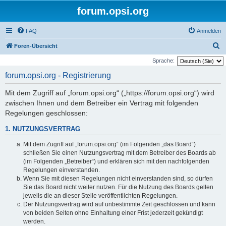
forum.opsi.org
FAQ
Anmelden
S
Foren-Übersicht
u
Sprache:
c
forum.opsi.org - Registrierung
h
Mit dem Zugriff auf „forum.opsi.org“ („https://forum.opsi.org“) wird
e
zwischen Ihnen und dem Betreiber ein Vertrag mit folgenden
Regelungen geschlossen:
1. NUTZUNGSVERTRAG
Mit dem Zugriff auf „forum.opsi.org“ (im Folgenden „das Board“)
schließen Sie einen Nutzungsvertrag mit dem Betreiber des Boards ab
(im Folgenden „Betreiber“) und erklären sich mit den nachfolgenden
Regelungen einverstanden.
Wenn Sie mit diesen Regelungen nicht einverstanden sind, so dürfen
Sie das Board nicht weiter nutzen. Für die Nutzung des Boards gelten
jeweils die an dieser Stelle veröffentlichten Regelungen.
Der Nutzungsvertrag wird auf unbestimmte Zeit geschlossen und kann
von beiden Seiten ohne Einhaltung einer Frist jederzeit gekündigt
werden.