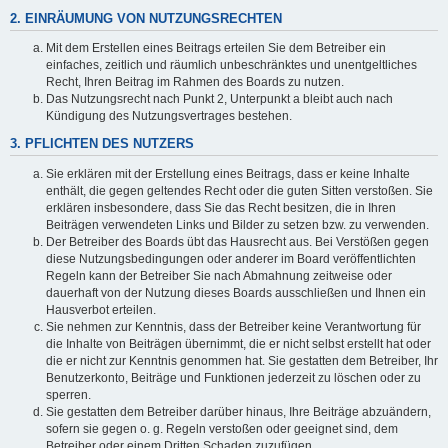
2. EINRÄUMUNG VON NUTZUNGSRECHTEN
Mit dem Erstellen eines Beitrags erteilen Sie dem Betreiber ein
einfaches, zeitlich und räumlich unbeschränktes und unentgeltliches
Recht, Ihren Beitrag im Rahmen des Boards zu nutzen.
Das Nutzungsrecht nach Punkt 2, Unterpunkt a bleibt auch nach
Kündigung des Nutzungsvertrages bestehen.
3. PFLICHTEN DES NUTZERS
Sie erklären mit der Erstellung eines Beitrags, dass er keine Inhalte
enthält, die gegen geltendes Recht oder die guten Sitten verstoßen. Sie
erklären insbesondere, dass Sie das Recht besitzen, die in Ihren
Beiträgen verwendeten Links und Bilder zu setzen bzw. zu verwenden.
Der Betreiber des Boards übt das Hausrecht aus. Bei Verstößen gegen
diese Nutzungsbedingungen oder anderer im Board veröffentlichten
Regeln kann der Betreiber Sie nach Abmahnung zeitweise oder
dauerhaft von der Nutzung dieses Boards ausschließen und Ihnen ein
Hausverbot erteilen.
Sie nehmen zur Kenntnis, dass der Betreiber keine Verantwortung für
die Inhalte von Beiträgen übernimmt, die er nicht selbst erstellt hat oder
die er nicht zur Kenntnis genommen hat. Sie gestatten dem Betreiber, Ihr
Benutzerkonto, Beiträge und Funktionen jederzeit zu löschen oder zu
sperren.
Sie gestatten dem Betreiber darüber hinaus, Ihre Beiträge abzuändern,
sofern sie gegen o. g. Regeln verstoßen oder geeignet sind, dem
Betreiber oder einem Dritten Schaden zuzufügen.