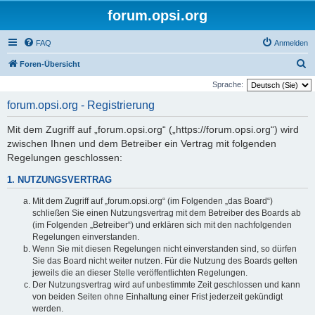
forum.opsi.org
FAQ
Anmelden
S
Foren-Übersicht
u
Sprache:
c
forum.opsi.org - Registrierung
h
Mit dem Zugriff auf „forum.opsi.org“ („https://forum.opsi.org“) wird
e
zwischen Ihnen und dem Betreiber ein Vertrag mit folgenden
Regelungen geschlossen:
1. NUTZUNGSVERTRAG
Mit dem Zugriff auf „forum.opsi.org“ (im Folgenden „das Board“)
schließen Sie einen Nutzungsvertrag mit dem Betreiber des Boards ab
(im Folgenden „Betreiber“) und erklären sich mit den nachfolgenden
Regelungen einverstanden.
Wenn Sie mit diesen Regelungen nicht einverstanden sind, so dürfen
Sie das Board nicht weiter nutzen. Für die Nutzung des Boards gelten
jeweils die an dieser Stelle veröffentlichten Regelungen.
Der Nutzungsvertrag wird auf unbestimmte Zeit geschlossen und kann
von beiden Seiten ohne Einhaltung einer Frist jederzeit gekündigt
werden.