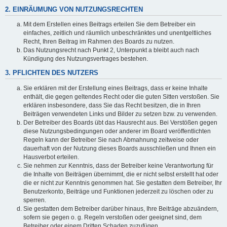
2. EINRÄUMUNG VON NUTZUNGSRECHTEN
Mit dem Erstellen eines Beitrags erteilen Sie dem Betreiber ein
einfaches, zeitlich und räumlich unbeschränktes und unentgeltliches
Recht, Ihren Beitrag im Rahmen des Boards zu nutzen.
Das Nutzungsrecht nach Punkt 2, Unterpunkt a bleibt auch nach
Kündigung des Nutzungsvertrages bestehen.
3. PFLICHTEN DES NUTZERS
Sie erklären mit der Erstellung eines Beitrags, dass er keine Inhalte
enthält, die gegen geltendes Recht oder die guten Sitten verstoßen. Sie
erklären insbesondere, dass Sie das Recht besitzen, die in Ihren
Beiträgen verwendeten Links und Bilder zu setzen bzw. zu verwenden.
Der Betreiber des Boards übt das Hausrecht aus. Bei Verstößen gegen
diese Nutzungsbedingungen oder anderer im Board veröffentlichten
Regeln kann der Betreiber Sie nach Abmahnung zeitweise oder
dauerhaft von der Nutzung dieses Boards ausschließen und Ihnen ein
Hausverbot erteilen.
Sie nehmen zur Kenntnis, dass der Betreiber keine Verantwortung für
die Inhalte von Beiträgen übernimmt, die er nicht selbst erstellt hat oder
die er nicht zur Kenntnis genommen hat. Sie gestatten dem Betreiber, Ihr
Benutzerkonto, Beiträge und Funktionen jederzeit zu löschen oder zu
sperren.
Sie gestatten dem Betreiber darüber hinaus, Ihre Beiträge abzuändern,
sofern sie gegen o. g. Regeln verstoßen oder geeignet sind, dem
Betreiber oder einem Dritten Schaden zuzufügen.