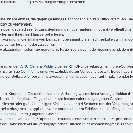
auch nach Kündigung des Nutzungsvertrages bestehen.
keine Inhalte enthält, die gegen geltendes Recht oder die guten Sitten verstoßen. Si
n bzw. zu verwenden.
erstößen gegen diese Nutzungsbedingungen oder anderer im Board veröffentlicht
ßen und Ihnen ein Hausverbot erteilen.
wortung für die Inhalte von Beiträgen übernimmt, die er nicht selbst erstellt hat 
derzeit zu löschen oder zu sperren.
äge abzuändern, sofern sie gegen o. g. Regeln verstoßen oder geeignet sind, dem 
e unter der „
GNU General Public License v2
“ (GPL) bereitgestellten Foren-Soft
chsprachige Community unter www.phpbb.de zur Verfügung gestellt. Beide haben ke
g der Software für bestimmte Zwecke nicht untersagen oder auf Inhalte fremder F
ben, Körper und Gesundheit und der Verletzung wesentlicher Vertragspflichten (Kard
gilt auch für mittelbare Folgeschäden wie insbesondere entgangenen Gewinn.
ätzlichem oder grob fahrlässigem Verhalten oder bei Schäden aus der Verletzung 
 die bei Vertragsschluss typischerweise vorhersehbaren Schäden und im übrigen de
wie insbesondere entgangenen Gewinn.
erletzung von Leben, Körper und Gesundheit oder vorsätzlichem oder grob fahrläs
der Höhe nach auf die vertragstypischen Durchschnittsschäden begrenzt. Dies gi