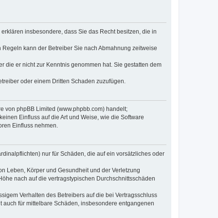
e erklären insbesondere, dass Sie das Recht besitzen, die in
en Regeln kann der Betreiber Sie nach Abmahnung zeitweise
oder die er nicht zur Kenntnis genommen hat. Sie gestatten dem
Betreiber oder einem Dritten Schaden zuzufügen.
ware von phpBB Limited (www.phpbb.com) handelt;
inen Einfluss auf die Art und Weise, wie die Software
oren Einfluss nehmen.
inalpflichten) nur für Schäden, die auf ein vorsätzliches oder
von Leben, Körper und Gesundheit und der Verletzung
r Höhe nach auf die vertragstypischen Durchschnittsschäden
sigem Verhalten des Betreibers auf die bei Vertragsschluss
lt auch für mittelbare Schäden, insbesondere entgangenen