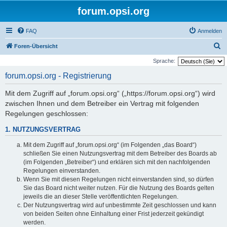
forum.opsi.org
FAQ
Anmelden
S
Foren-Übersicht
u
Sprache:
c
forum.opsi.org - Registrierung
h
Mit dem Zugriff auf „forum.opsi.org“ („https://forum.opsi.org“) wird
e
zwischen Ihnen und dem Betreiber ein Vertrag mit folgenden
Regelungen geschlossen:
1. NUTZUNGSVERTRAG
Mit dem Zugriff auf „forum.opsi.org“ (im Folgenden „das Board“)
schließen Sie einen Nutzungsvertrag mit dem Betreiber des Boards ab
(im Folgenden „Betreiber“) und erklären sich mit den nachfolgenden
Regelungen einverstanden.
Wenn Sie mit diesen Regelungen nicht einverstanden sind, so dürfen
Sie das Board nicht weiter nutzen. Für die Nutzung des Boards gelten
jeweils die an dieser Stelle veröffentlichten Regelungen.
Der Nutzungsvertrag wird auf unbestimmte Zeit geschlossen und kann
von beiden Seiten ohne Einhaltung einer Frist jederzeit gekündigt
werden.