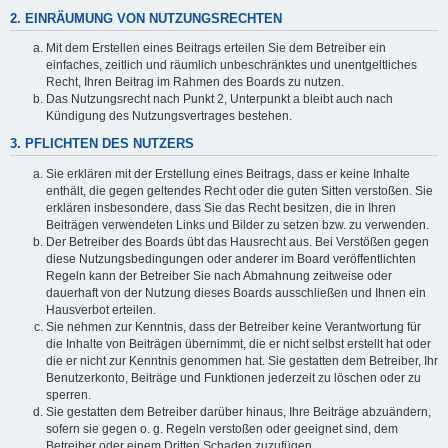
2. EINRÄUMUNG VON NUTZUNGSRECHTEN
Mit dem Erstellen eines Beitrags erteilen Sie dem Betreiber ein
einfaches, zeitlich und räumlich unbeschränktes und unentgeltliches
Recht, Ihren Beitrag im Rahmen des Boards zu nutzen.
Das Nutzungsrecht nach Punkt 2, Unterpunkt a bleibt auch nach
Kündigung des Nutzungsvertrages bestehen.
3. PFLICHTEN DES NUTZERS
Sie erklären mit der Erstellung eines Beitrags, dass er keine Inhalte
enthält, die gegen geltendes Recht oder die guten Sitten verstoßen. Sie
erklären insbesondere, dass Sie das Recht besitzen, die in Ihren
Beiträgen verwendeten Links und Bilder zu setzen bzw. zu verwenden.
Der Betreiber des Boards übt das Hausrecht aus. Bei Verstößen gegen
diese Nutzungsbedingungen oder anderer im Board veröffentlichten
Regeln kann der Betreiber Sie nach Abmahnung zeitweise oder
dauerhaft von der Nutzung dieses Boards ausschließen und Ihnen ein
Hausverbot erteilen.
Sie nehmen zur Kenntnis, dass der Betreiber keine Verantwortung für
die Inhalte von Beiträgen übernimmt, die er nicht selbst erstellt hat oder
die er nicht zur Kenntnis genommen hat. Sie gestatten dem Betreiber, Ihr
Benutzerkonto, Beiträge und Funktionen jederzeit zu löschen oder zu
sperren.
Sie gestatten dem Betreiber darüber hinaus, Ihre Beiträge abzuändern,
sofern sie gegen o. g. Regeln verstoßen oder geeignet sind, dem
Betreiber oder einem Dritten Schaden zuzufügen.