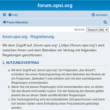
forum.opsi.org
FAQ
Anmelden
S
Foren-Übersicht
u
Sprache:
c
forum.opsi.org - Registrierung
h
Mit dem Zugriff auf „forum.opsi.org“ („https://forum.opsi.org“) wird
e
zwischen Ihnen und dem Betreiber ein Vertrag mit folgenden
Regelungen geschlossen:
1. NUTZUNGSVERTRAG
Mit dem Zugriff auf „forum.opsi.org“ (im Folgenden „das Board“)
schließen Sie einen Nutzungsvertrag mit dem Betreiber des Boards ab
(im Folgenden „Betreiber“) und erklären sich mit den nachfolgenden
Regelungen einverstanden.
Wenn Sie mit diesen Regelungen nicht einverstanden sind, so dürfen
Sie das Board nicht weiter nutzen. Für die Nutzung des Boards gelten
jeweils die an dieser Stelle veröffentlichten Regelungen.
Der Nutzungsvertrag wird auf unbestimmte Zeit geschlossen und kann
von beiden Seiten ohne Einhaltung einer Frist jederzeit gekündigt
werden.