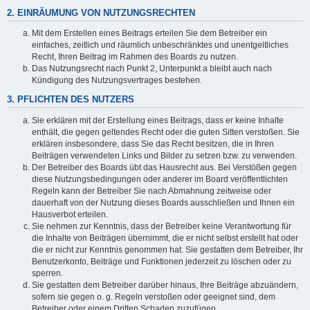
2. EINRÄUMUNG VON NUTZUNGSRECHTEN
Mit dem Erstellen eines Beitrags erteilen Sie dem Betreiber ein
einfaches, zeitlich und räumlich unbeschränktes und unentgeltliches
Recht, Ihren Beitrag im Rahmen des Boards zu nutzen.
Das Nutzungsrecht nach Punkt 2, Unterpunkt a bleibt auch nach
Kündigung des Nutzungsvertrages bestehen.
3. PFLICHTEN DES NUTZERS
Sie erklären mit der Erstellung eines Beitrags, dass er keine Inhalte
enthält, die gegen geltendes Recht oder die guten Sitten verstoßen. Sie
erklären insbesondere, dass Sie das Recht besitzen, die in Ihren
Beiträgen verwendeten Links und Bilder zu setzen bzw. zu verwenden.
Der Betreiber des Boards übt das Hausrecht aus. Bei Verstößen gegen
diese Nutzungsbedingungen oder anderer im Board veröffentlichten
Regeln kann der Betreiber Sie nach Abmahnung zeitweise oder
dauerhaft von der Nutzung dieses Boards ausschließen und Ihnen ein
Hausverbot erteilen.
Sie nehmen zur Kenntnis, dass der Betreiber keine Verantwortung für
die Inhalte von Beiträgen übernimmt, die er nicht selbst erstellt hat oder
die er nicht zur Kenntnis genommen hat. Sie gestatten dem Betreiber, Ihr
Benutzerkonto, Beiträge und Funktionen jederzeit zu löschen oder zu
sperren.
Sie gestatten dem Betreiber darüber hinaus, Ihre Beiträge abzuändern,
sofern sie gegen o. g. Regeln verstoßen oder geeignet sind, dem
Betreiber oder einem Dritten Schaden zuzufügen.